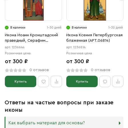
В наличии
1-30 дней
В наличии
1-30 дней
Икона Иоанн Кронштадский
Икона Ксения Петербургская
праведный, Серафим
блаженная (АРТ.06814)
Вырицкий преподобный,
арт. 1236644
арт. 1236814
Ксения Петербургская
Розничная цена
Розничная цена
блаженная (АРТ.06644)
от 300 ₽
от 300 ₽
0 отзывов
0 отзывов
Купить
Купить
Ответы на частые вопросы при заказе
иконы
Как выбрать материал для основы?