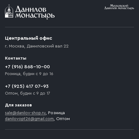
Условия доставки
Приобретённый товар доставляется до подъезда
(калитки дачи или ворот частного дома). Если
возникают препятствия для подъезда автомобиля,
Центральный офис
доставка осуществляется до ближайшего места,
г. Москва
,
Даниловский вал 22
которое максимально близко к месту запланированной
разгрузки товара и не нарушает правила дорожного
Контакты
движения. Если на территории места назначения
доставки предусмотрен платный въезд, то Покупателю
+7 (916) 868-10-00
необходимо компенсировать стоимость въезда
Розница, будни с 9 до 16
транспортного средства.
+7 (925) 417 07-93
Оптом, будни с 9 до 17
Для заказов
sale@danilov-shop.ru
, Розница
danilovopt26@gmail.com
, Оптом