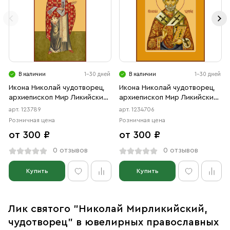
В наличии
1-30 дней
В наличии
1-30 дней
Икона Николай чудотворец,
Икона Николай чудотворец,
архиепископ Мир Ликийских,
архиепископ Мир Ликийских,
святитель (АРТ.00789)
святитель (АРТ.04706)
арт. 123789
арт. 1234706
Розничная цена
Розничная цена
от 300 ₽
от 300 ₽
0 отзывов
0 отзывов
Купить
Купить
Лик святого "Николай Мирликийский,
чудотворец" в ювелирных православных