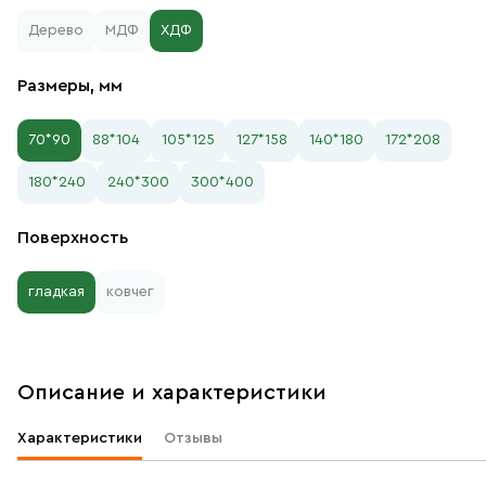
Дерево
МДФ
ХДФ
Размеры, мм
70*90
88*104
105*125
127*158
140*180
172*208
180*240
240*300
300*400
Поверхность
гладкая
ковчег
Описание и характеристики
Характеристики
Отзывы