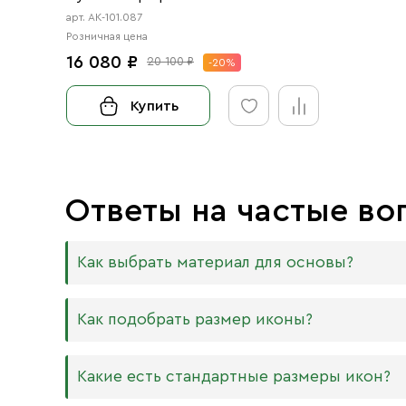
арт. АК-101.087
Розничная цена
16 080 ₽
20 100 ₽
-20%
Купить
Ответы на частые во
Как выбрать материал для основы?
Мы изготавливаем иконы на трёх разных видах
Как подобрать размер иконы?
Дерево. Наиболее прочный и качественный
МДФ. Ламинированная древесно-стружечная
Никаких строгих правил по тому, какого разме
Какие есть стандартные размеры икон?
внешнего отличия практически нет. Вы мож
Вас дома есть иконостас, можно ориентирова