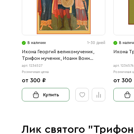
В наличии
1-30 дней
В налич
Икона Георгий великомученик,
Икона Тр
Трифон мученик, Иоанн Воин
мученик (АРТ.06527)
арт. 1236527
арт. 1236576
Розничная цена
Розничная 
от 300 ₽
от 300
Купить
Лик святого "Трифо