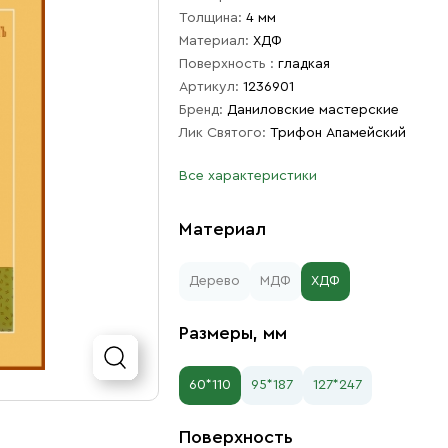
Толщина:
4 мм
Материал:
ХДФ
Поверхность :
гладкая
Артикул:
1236901
Бренд:
Даниловские мастерские
Лик Святого:
Трифон Апамейский
Все характеристики
Материал
Дерево
МДФ
ХДФ
Размеры, мм
60*110
95*187
127*247
Поверхность