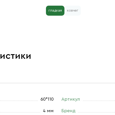
гладкая
ковчег
ристики
60*110
Артикул
4 мм
Бренд