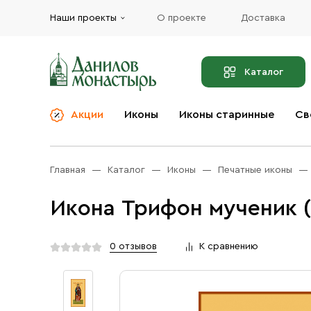
Наши проекты
О проекте
Доставка
Каталог
Акции
Иконы
Иконы старинные
Св
О компании
Благовония
Бренды
Богослужебная и
Главная
Каталог
Иконы
Печатные иконы
Церковная утварь
Доставка
Иконы
Икона Трифон мученик (
Услуги
Масло
Акции
Оплата
0 отзывов
К сравнению
Православные подарки
Контакты
Разное