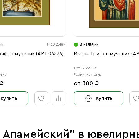
ии
1-30 дней
В наличии
ифон мученик (АРТ.06576)
Икона Трифон мученик (АР
арт. 1236508
цена
Розничная цена
 ₽
от 300 ₽
Купить
Купить
н Апамейский" в ювелирн