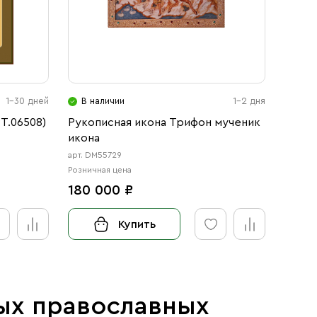
1-30 дней
В наличии
1-2 дня
В н
Т.06508)
Рукописная икона Трифон мученик
Икона
икона
с-2)
арт. DM55729
арт. 12
Розничная цена
Розничн
180 000 ₽
от 3
Купить
ых православных