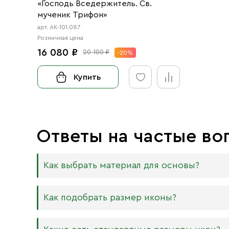
«Господь Вседержитель. Св.
мученик Трифон»
арт. АК-101.087
Розничная цена
16 080 ₽
20 100 ₽
-20%
Купить
Ответы на частые во
Как выбрать материал для основы?
Мы изготавливаем иконы на трёх разных видах
Как подобрать размер иконы?
Дерево. Наиболее прочный и качественный
МДФ. Ламинированная древесно-стружечная
Никаких строгих правил по тому, какого разме