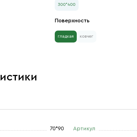
300*400
Поверхность
гладкая
ковчег
ристики
70*90
Артикул