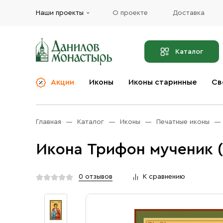
Наши проекты
О проекте
Доставка
Каталог
Акции
Иконы
Иконы старинные
Св
О компании
Благовония
Бренды
Богослужебная и
Главная
Каталог
Иконы
Печатные иконы
Церковная утварь
Доставка
Иконы
Икона Трифон мученик (
Услуги
Масло
Акции
Оплата
0 отзывов
К сравнению
Православные подарки
Контакты
Разное