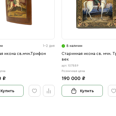
ии
1-2 дня
В наличии
я икона св.мчн.Трифон
Старинная икона св. мчн. Т
век
5
арт. 107889
цена
Розничная цена
0 ₽
190 000 ₽
Купить
Купить