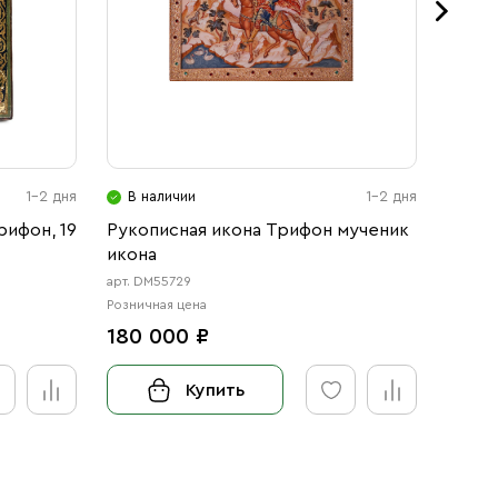
1-2 дня
В наличии
1-2 дня
В н
рифон, 19
Рукописная икона Трифон мученик
Икона
икона
арт. DM55729
арт. 123
Розничная цена
Розничн
180 000 ₽
от 3
Купить