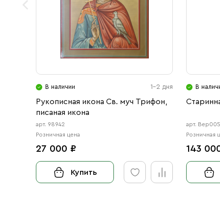
В наличии
1-2 дня
В налич
Рукописная икона Св. муч Трифон,
Старинна
писаная икона
арт. 98942
арт. Вер00
Розничная цена
Розничная 
27 000 ₽
143 00
Купить