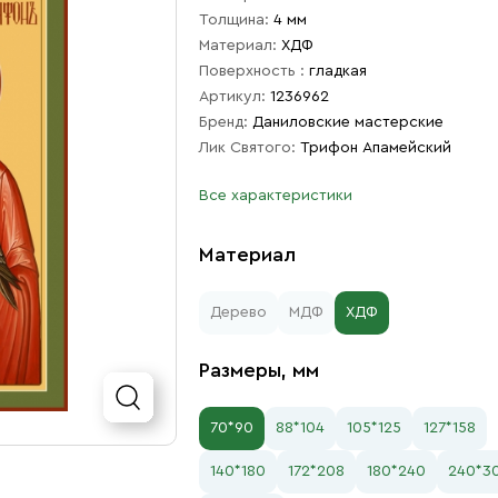
Толщина:
4 мм
Материал:
ХДФ
Поверхность :
гладкая
Артикул:
1236962
Бренд:
Даниловские мастерские
Лик Святого:
Трифон Апамейский
Все характеристики
Материал
Дерево
МДФ
ХДФ
Размеры, мм
70*90
88*104
105*125
127*158
140*180
172*208
180*240
240*3