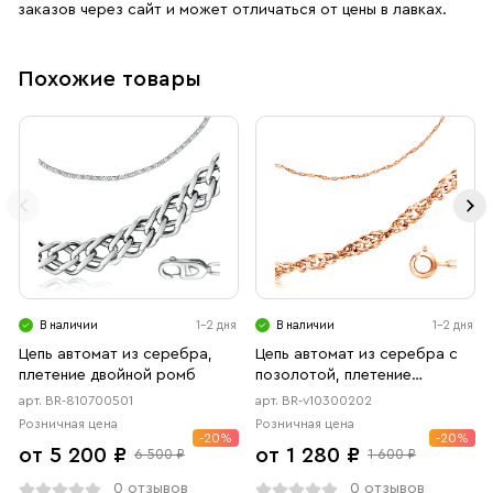
заказов через сайт и может отличаться от цены в лавках.
Похожие товары
В наличии
1-2 дня
В наличии
1-2 дня
Цепь автомат из серебра,
Цепь автомат из серебра с
плетение двойной ромб
позолотой, плетение
двойное панцирное
арт. BR-810700501
арт. BR-v10300202
Розничная цена
Розничная цена
-20%
-20%
от 5 200 ₽
от 1 280 ₽
6 500 ₽
1 600 ₽
0 отзывов
0 отзывов