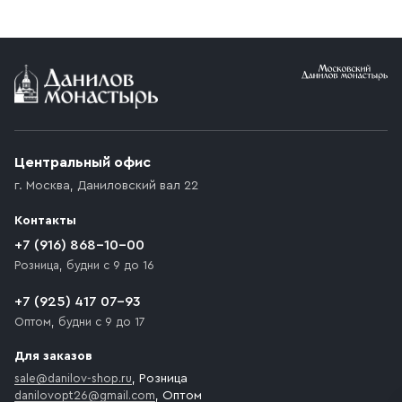
заказе от 10 000 ₽ доставка бесплатная.
Условия доставки
Приобретённый товар доставляется до подъезда
(калитки дачи или ворот частного дома). Если
возникают препятствия для подъезда автомобиля,
Центральный офис
доставка осуществляется до ближайшего места,
г. Москва
,
Даниловский вал 22
которое максимально близко к месту запланированной
разгрузки товара и не нарушает правила дорожного
Контакты
движения. Если на территории места назначения
доставки предусмотрен платный въезд, то Покупателю
+7 (916) 868-10-00
необходимо компенсировать стоимость въезда
Розница, будни с 9 до 16
транспортного средства.
+7 (925) 417 07-93
Оптом, будни с 9 до 17
Для заказов
sale@danilov-shop.ru
, Розница
danilovopt26@gmail.com
, Оптом