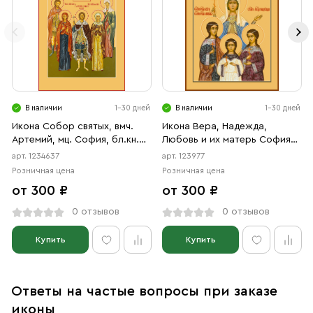
В наличии
1-30 дней
В наличии
1-30 дней
Икона Собор святых, вмч.
Икона Вера, Надежда,
Артемий, мц. София, бл.кн.
Любовь и их матерь София
Александр Невский, прав.
мученицы (АРТ.00977)
арт. 1234637
арт. 123977
Анна, мц. Наталия (АРТ.04637)
Розничная цена
Розничная цена
от 300 ₽
от 300 ₽
0 отзывов
0 отзывов
Купить
Купить
Ответы на частые вопросы при заказе
иконы