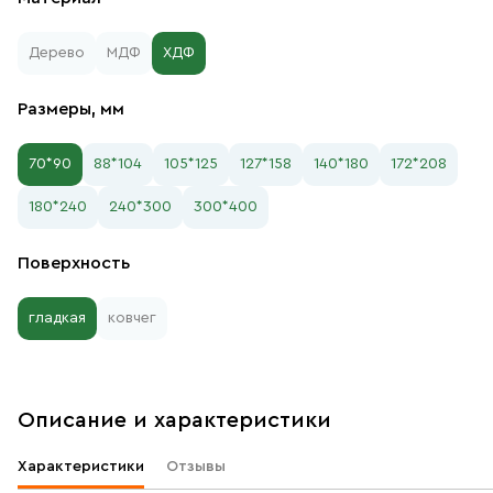
Дерево
МДФ
ХДФ
Размеры, мм
70*90
88*104
105*125
127*158
140*180
172*208
180*240
240*300
300*400
Поверхность
гладкая
ковчег
Описание и характеристики
Характеристики
Отзывы