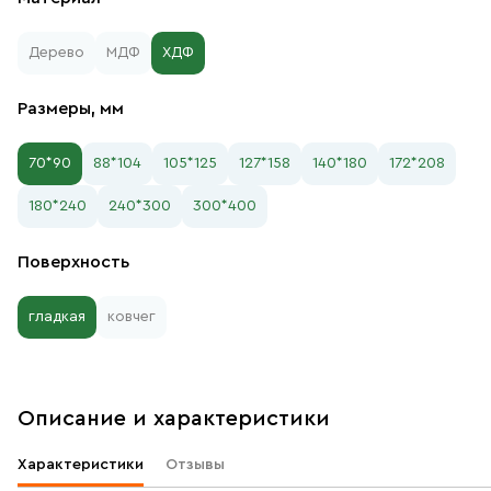
Дерево
МДФ
ХДФ
Размеры, мм
70*90
88*104
105*125
127*158
140*180
172*208
180*240
240*300
300*400
Поверхность
гладкая
ковчег
Описание и характеристики
Характеристики
Отзывы