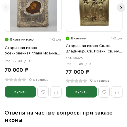
В наличии
1-2 дня
В наличии мало
1-2 дня
Старинная икона Св. кн.
Старинная икона
Владимир, Св. Иоанн, св. муч.
Усекновенная глава Иоанна
Александра, 19 век
арт. 106697
Предтечи 1859 год
Розничная цена
Розничная цена
70 000 ₽
77 000 ₽
0 отзывов
0 отзывов
Купить
Купить
Ответы на частые вопросы при заказе
иконы