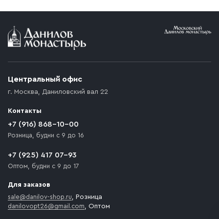
Условия доставки
Приобретённый товар доставляется до подъезда
(калитки дачи или ворот частного дома). Если
возникают препятствия для подъезда автомобиля,
Центральный офис
доставка осуществляется до ближайшего места,
г. Москва
,
Даниловский вал 22
которое максимально близко к месту запланированной
разгрузки товара и не нарушает правила дорожного
Контакты
движения. Если на территории места назначения
доставки предусмотрен платный въезд, то Покупателю
+7 (916) 868-10-00
необходимо компенсировать стоимость въезда
Розница, будни с 9 до 16
транспортного средства.
+7 (925) 417 07-93
Оптом, будни с 9 до 17
Для заказов
sale@danilov-shop.ru
, Розница
danilovopt26@gmail.com
, Оптом