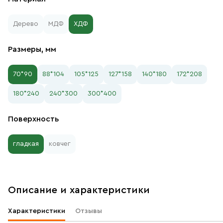
Дерево
МДФ
ХДФ
Размеры, мм
70*90
88*104
105*125
127*158
140*180
172*208
180*240
240*300
300*400
Поверхность
гладкая
ковчег
Описание и характеристики
Характеристики
Отзывы