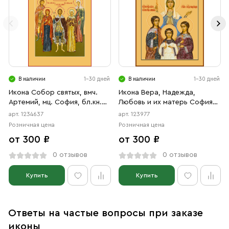
В наличии
1-30 дней
В наличии
1-30 дней
Икона Собор святых, вмч.
Икона Вера, Надежда,
Артемий, мц. София, бл.кн.
Любовь и их матерь София
Александр Невский, прав.
мученицы (АРТ.00977)
арт. 1234637
арт. 123977
Анна, мц. Наталия (АРТ.04637)
Розничная цена
Розничная цена
от 300 ₽
от 300 ₽
0 отзывов
0 отзывов
Купить
Купить
Ответы на частые вопросы при заказе
иконы