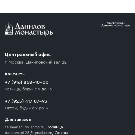
заказе от 10 000 ₽ доставка бесплатная.
Условия доставки
Приобретённый товар доставляется до подъезда
(калитки дачи или ворот частного дома). Если
возникают препятствия для подъезда автомобиля,
Центральный офис
доставка осуществляется до ближайшего места,
г. Москва
,
Даниловский вал 22
которое максимально близко к месту запланированной
разгрузки товара и не нарушает правила дорожного
Контакты
движения. Если на территории места назначения
доставки предусмотрен платный въезд, то Покупателю
+7 (916) 868-10-00
необходимо компенсировать стоимость въезда
Розница, будни с 9 до 16
транспортного средства.
+7 (925) 417 07-93
Оптом, будни с 9 до 17
Для заказов
sale@danilov-shop.ru
, Розница
danilovopt26@gmail.com
, Оптом