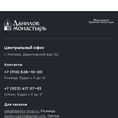
заказе от 10 000 ₽ доставка бесплатная.
Условия доставки
Приобретённый товар доставляется до подъезда
(калитки дачи или ворот частного дома). Если
возникают препятствия для подъезда автомобиля,
Центральный офис
доставка осуществляется до ближайшего места,
г. Москва
,
Даниловский вал 22
которое максимально близко к месту запланированной
разгрузки товара и не нарушает правила дорожного
Контакты
движения. Если на территории места назначения
доставки предусмотрен платный въезд, то Покупателю
+7 (916) 868-10-00
необходимо компенсировать стоимость въезда
Розница, будни с 9 до 16
транспортного средства.
+7 (925) 417 07-93
Оптом, будни с 9 до 17
Для заказов
sale@danilov-shop.ru
, Розница
danilovopt26@gmail.com
, Оптом