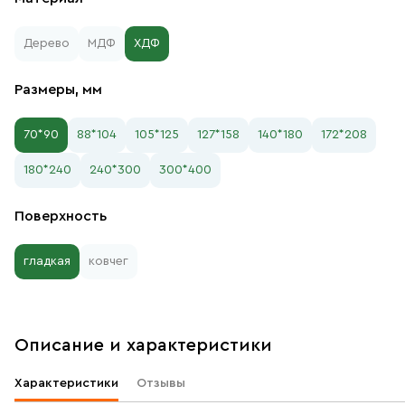
Дерево
МДФ
ХДФ
Размеры, мм
70*90
88*104
105*125
127*158
140*180
172*208
180*240
240*300
300*400
Поверхность
гладкая
ковчег
Описание и характеристики
Характеристики
Отзывы