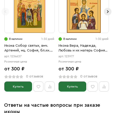
В наличии
1-30 дней
В наличии
1-30 дней
Икона Собор святых, вмч.
Икона Вера, Надежда,
Артемий, мц. София, бл.кн.
Любовь и их матерь София
Александр Невский, прав.
мученицы (АРТ.00977)
арт. 1234637
арт. 123977
Анна, мц. Наталия (АРТ.04637)
Розничная цена
Розничная цена
от 300 ₽
от 300 ₽
0 отзывов
0 отзывов
Купить
Купить
Ответы на частые вопросы при заказе
иконы