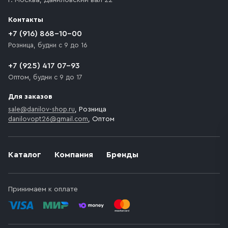
г. Москва
,
Даниловский вал 22
которое максимально близко к месту запланированной
разгрузки товара и не нарушает правила дорожного
Контакты
движения. Если на территории места назначения
доставки предусмотрен платный въезд, то Покупателю
+7 (916) 868-10-00
необходимо компенсировать стоимость въезда
Розница, будни с 9 до 16
транспортного средства.
+7 (925) 417 07-93
Оптом, будни с 9 до 17
Для заказов
sale@danilov-shop.ru
, Розница
danilovopt26@gmail.com
, Оптом
Каталог
Компания
Бренды
Принимаем к оплате