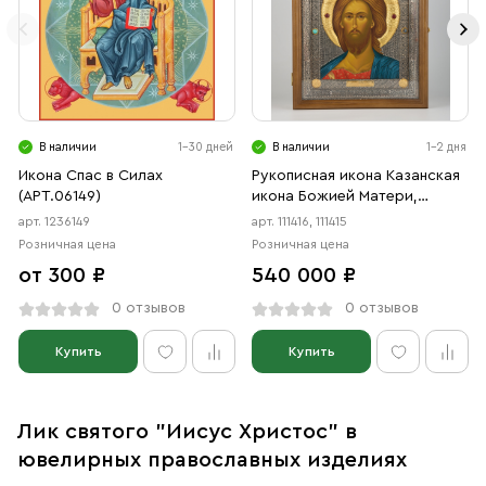
В наличии
1-30 дней
В наличии
1-2 дня
Икона Спас в Силах
Рукописная икона Казанская
(АРТ.06149)
икона Божией Матери,
Господь вседержитель
арт. 1236149
арт. 111416, 111415
Розничная цена
Розничная цена
от 300 ₽
540 000 ₽
0 отзывов
0 отзывов
Купить
Купить
Лик святого "Иисус Христос" в
ювелирных православных изделиях