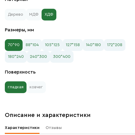
Дерево
МДФ
ХДФ
Размеры, мм
70*90
88*104
105*125
127*158
140*180
172*208
180*240
240*300
300*400
Поверхность
гладкая
ковчег
Описание и характеристики
Характеристики
Отзывы