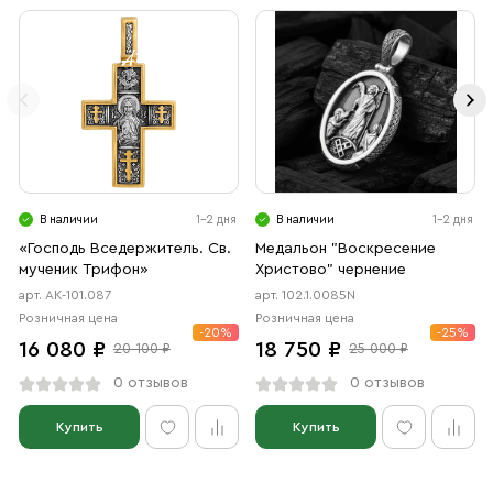
В наличии
1-2 дня
В наличии
1-2 дня
«Господь Вседержитель. Св.
Медальон "Воскресение
мученик Трифон»
Христово" чернение
арт. АК-101.087
арт. 102.1.0085N
Розничная цена
Розничная цена
-20%
-25%
16 080 ₽
18 750 ₽
20 100 ₽
25 000 ₽
0 отзывов
0 отзывов
Купить
Купить