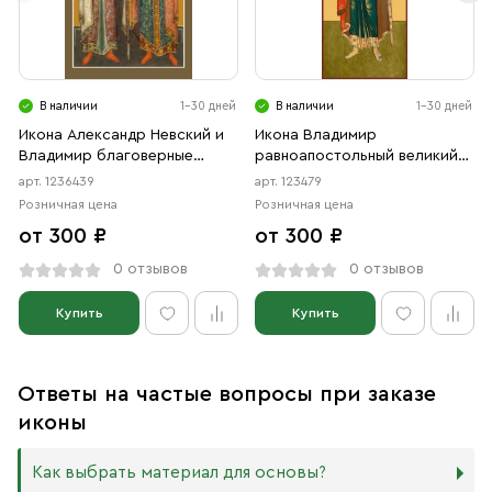
В наличии
1-30 дней
В наличии
1-30 дней
Икона Александр Невский и
Икона Владимир
Владимир благоверные
равноапостольный великий
князья (АРТ.06439)
князь (АРТ.00479)
арт. 1236439
арт. 123479
Розничная цена
Розничная цена
от 300 ₽
от 300 ₽
0 отзывов
0 отзывов
Купить
Купить
Ответы на частые вопросы при заказе
иконы
Как выбрать материал для основы?