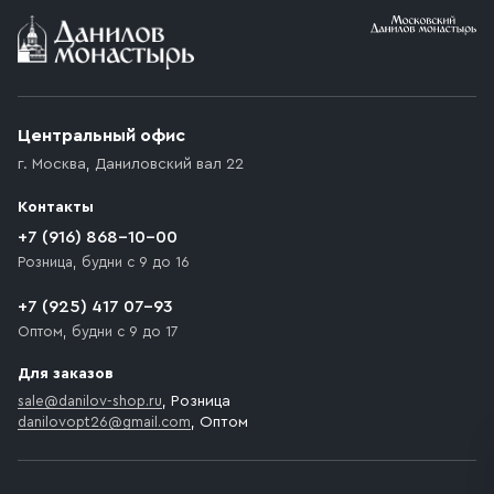
Условия доставки
Приобретённый товар доставляется до подъезда
(калитки дачи или ворот частного дома). Если
возникают препятствия для подъезда автомобиля,
Центральный офис
доставка осуществляется до ближайшего места,
г. Москва
,
Даниловский вал 22
которое максимально близко к месту запланированной
разгрузки товара и не нарушает правила дорожного
Контакты
движения. Если на территории места назначения
доставки предусмотрен платный въезд, то Покупателю
+7 (916) 868-10-00
необходимо компенсировать стоимость въезда
Розница, будни с 9 до 16
транспортного средства.
+7 (925) 417 07-93
Оптом, будни с 9 до 17
Для заказов
sale@danilov-shop.ru
, Розница
danilovopt26@gmail.com
, Оптом