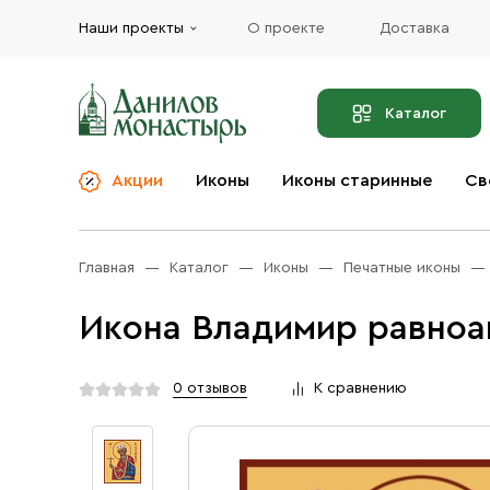
Наши проекты
О проекте
Доставка
Каталог
Акции
Иконы
Иконы старинные
Св
О компании
Благовония
Бренды
Богослужебная и
Главная
Каталог
Иконы
Печатные иконы
Церковная утварь
Доставка
Иконы
Икона Владимир равноап
Услуги
Масло
Акции
Оплата
0 отзывов
К сравнению
Православные подарки
Контакты
Разное