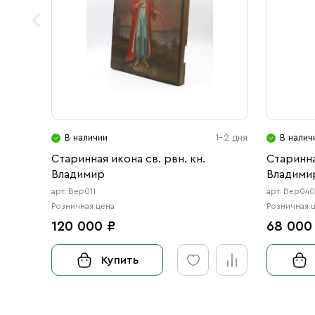
В наличии
1-2 дня
В налич
Старинная икона св. рвн. кн.
Старинна
Владимир
Владимир
арт. Вер011
арт. Вер04
Розничная цена
Розничная 
120 000 ₽
68 000
Купить