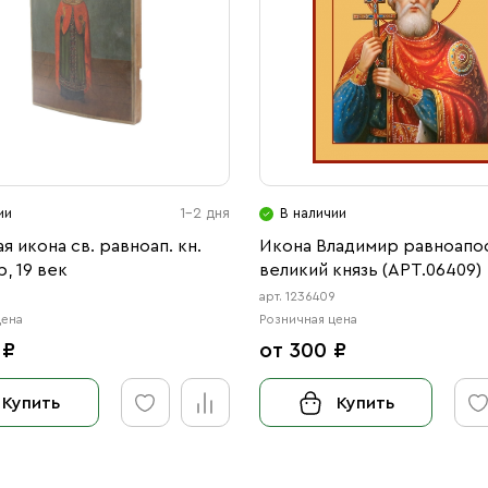
ии
1-2 дня
В наличии
я икона св. равноап. кн.
Икона Владимир равноапо
, 19 век
великий князь (АРТ.06409)
0
арт. 1236409
цена
Розничная цена
 ₽
от 300 ₽
Купить
Купить