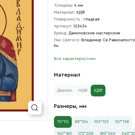
Толщина:
4 мм
Материал:
ХДФ
Поверхность :
гладкая
Артикул:
123434
Бренд:
Даниловские мастерские
Лик Святого:
Владимир Св Равноапост
Кн
Все характеристики
Материал
Дерево
МДФ
ХДФ
Размеры, мм
70*90
88*104
105*125
127*158
140*180
172*208
180*240
240*3