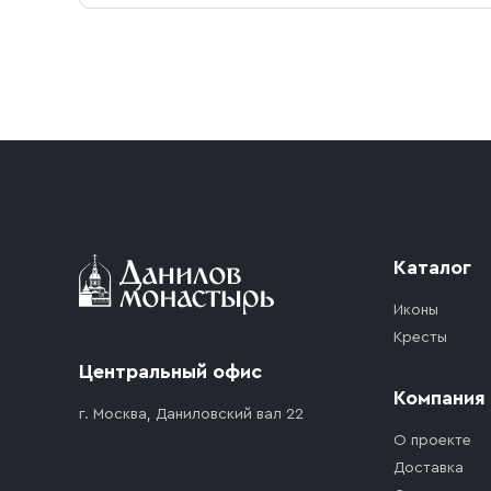
Условия доставки
Приобретённый товар доставляется до подъезд
доставка осуществляется до ближайшего мест
дорожного движения. Если на территории ме
стоимость въезда транспортного средства.
Каталог
Иконы
Кресты
Центральный офис
Компания
г. Москва, Даниловский вал 22
О проекте
Доставка