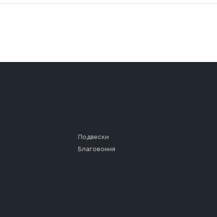
а (калитки дачи или ворот частного дома). Если возник
а, которое максимально близко к месту запланированной
ста назначения доставки предусмотрен платный въезд, 
Подвески
Благовония