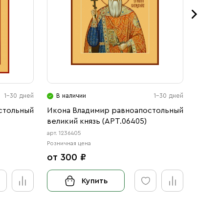
1-30 дней
В наличии
1-30 дней
В н
стольный
Икона Владимир равноапостольный
Икона
великий князь (АРТ.06405)
Влади
(АРТ.
арт. 1236405
арт. 123
Розничная цена
Розничн
от 300 ₽
от 3
Купить