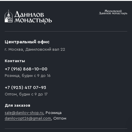
Условия доставки
Приобретённый товар доставляется до подъезда
(калитки дачи или ворот частного дома). Если
возникают препятствия для подъезда автомобиля,
Центральный офис
доставка осуществляется до ближайшего места,
г. Москва
,
Даниловский вал 22
которое максимально близко к месту запланированной
разгрузки товара и не нарушает правила дорожного
Контакты
движения. Если на территории места назначения
доставки предусмотрен платный въезд, то Покупателю
+7 (916) 868-10-00
необходимо компенсировать стоимость въезда
Розница, будни с 9 до 16
транспортного средства.
+7 (925) 417 07-93
Оптом, будни с 9 до 17
Для заказов
sale@danilov-shop.ru
, Розница
danilovopt26@gmail.com
, Оптом