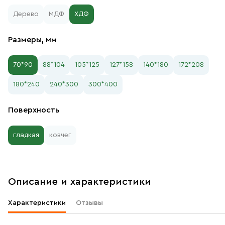
Дерево
МДФ
ХДФ
Размеры, мм
70*90
88*104
105*125
127*158
140*180
172*208
180*240
240*300
300*400
Поверхность
гладкая
ковчег
Описание и характеристики
Характеристики
Отзывы