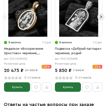
В наличии
1-2 дня
В наличии
1-2 дня
Медальон «Воскресение
Подвеска «Добрый пастырь»
Христово» чернение,
чернение, родий
позолота
арт. 102.1.0085NZ
арт. 102.1.0054NR
Розничная цена
Розничная цена
-25%
-25%
20 475 ₽
5 850 ₽
27 300 ₽
7 800 ₽
0 отзывов
0 отзывов
Купить
Купить
Ответы на частые вопросы при заказе