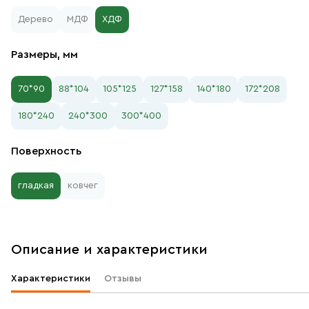
Дерево
МДФ
ХДФ
Размеры, мм
70*90
88*104
105*125
127*158
140*180
172*208
180*240
240*300
300*400
Поверхность
гладкая
ковчег
Описание и характеристики
Характеристики
Отзывы