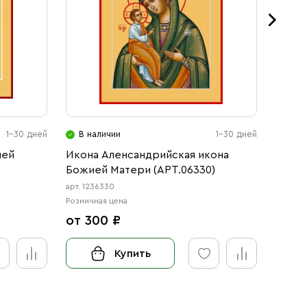
1-30 дней
В наличии
1-30 дней
В н
ией
Икона Аленсандрийская икона
Икона
Божией Матери (АРТ.06330)
Божие
арт. 1236330
арт. 12
Розничная цена
Розничн
от 300 ₽
от 3
Купить