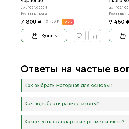
чернение
икона Б
цаты» ч
арт. 102.1.0055N
арт. 102.1.0
Розничная цена
Розничная 
7 800 ₽
9 450 
10 400 ₽
-25%
Купить
Ответы на частые во
Как выбрать материал для основы?
Мы изготавливаем иконы на трёх разных видах
Как подобрать размер иконы?
Дерево. Наиболее прочный и качественный
МДФ. Ламинированная древесно-стружечная
Никаких строгих правил по тому, какого разме
Какие есть стандартные размеры икон?
внешнего отличия практически нет. Вы мож
Вас дома есть иконостас, можно ориентирова