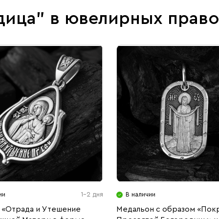
дица" в ювелирных прав
ии
1-2 дня
В наличии
 «Отрада и Утешение
Медальон с образом «Пок