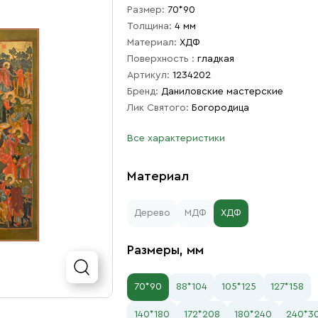
Размер:
70*90
Толщина:
4 мм
Материал:
ХДФ
Поверхность :
гладкая
Артикул:
1234202
Бренд:
Даниловские мастерские
Лик Святого:
Богородица
Все характеристики
Материал
Дерево
МДФ
ХДФ
Размеры, мм
70*90
88*104
105*125
127*158
140*180
172*208
180*240
240*3