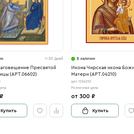
ии
1-30 дней
В наличии
лаговещение Пресвятой
Икона Чирская икона Бож
ицы (АРТ.06602)
Матери (АРТ.04210)
2
арт. 1234210
цена
Розничная цена
 ₽
от 300 ₽
Купить
Купить