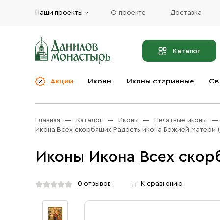
Наши проекты
О проекте
Доставка
Каталог
Акции
Иконы
Иконы старинные
Св
О компании
Благовония
Бренды
Богослужебная и
Главная
Каталог
Иконы
Печатные иконы
Церковная утварь
Доставка
Икона Всех скорбящих Радость икона Божией Матери (
Иконы
Услуги
Иконы Икона Всех скор
Масло
Акции
Оплата
Православные подарки
0 отзывов
К сравнению
Контакты
Разное