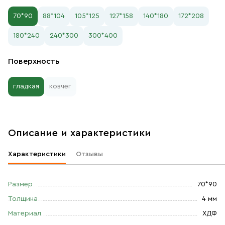
70*90
88*104
105*125
127*158
140*180
172*208
180*240
240*300
300*400
Поверхность
гладкая
ковчег
Описание и характеристики
Характеристики
Отзывы
Размер
70*90
Толщина
4 мм
Материал
ХДФ