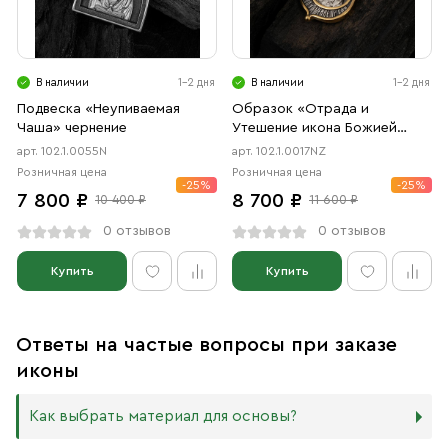
В наличии
1-2 дня
В наличии
1-2 дня
Подвеска «Неупиваемая
Образок «Отрада и
Чаша» чернение
Утешение икона Божией
Матери в форме цаты»
арт. 102.1.0055N
арт. 102.1.0017NZ
чернение, позолота
Розничная цена
Розничная цена
-25%
-25%
7 800 ₽
8 700 ₽
10 400 ₽
11 600 ₽
0 отзывов
0 отзывов
Купить
Купить
Ответы на частые вопросы при заказе
иконы
Как выбрать материал для основы?