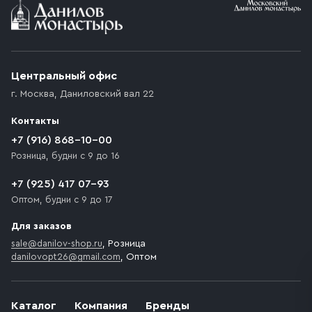
Условия доставки
Приобретённый товар доставляется до подъезда
(калитки дачи или ворот частного дома). Если
возникают препятствия для подъезда автомобиля,
Центральный офис
доставка осуществляется до ближайшего места,
г. Москва
,
Даниловский вал 22
которое максимально близко к месту запланированной
разгрузки товара и не нарушает правила дорожного
Контакты
движения. Если на территории места назначения
доставки предусмотрен платный въезд, то Покупателю
+7 (916) 868-10-00
необходимо компенсировать стоимость въезда
Розница, будни с 9 до 16
транспортного средства.
+7 (925) 417 07-93
Оптом, будни с 9 до 17
Для заказов
sale@danilov-shop.ru
, Розница
danilovopt26@gmail.com
, Оптом
Каталог
Компания
Бренды