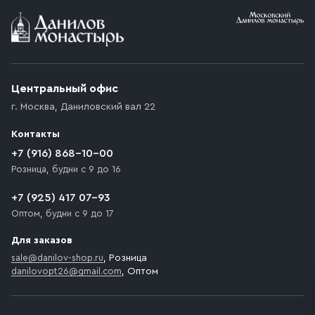
Условия доставки
Приобретённый товар доставляется до подъезда
(калитки дачи или ворот частного дома). Если
возникают препятствия для подъезда автомобиля,
Центральный офис
доставка осуществляется до ближайшего места,
г. Москва
,
Даниловский вал 22
которое максимально близко к месту запланированной
разгрузки товара и не нарушает правила дорожного
Контакты
движения. Если на территории места назначения
доставки предусмотрен платный въезд, то Покупателю
+7 (916) 868-10-00
необходимо компенсировать стоимость въезда
Розница, будни с 9 до 16
транспортного средства.
+7 (925) 417 07-93
Оптом, будни с 9 до 17
Для заказов
sale@danilov-shop.ru
, Розница
danilovopt26@gmail.com
, Оптом