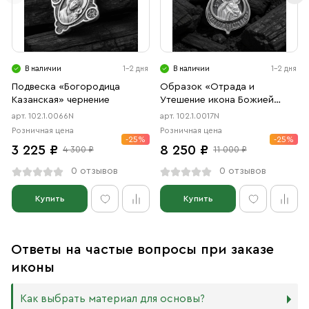
В наличии
1-2 дня
В наличии
1-2 дня
Подвеска «Богородица
Образок «Отрада и
Казанская» чернение
Утешение икона Божией
Матери в форме цаты»
арт. 102.1.0066N
арт. 102.1.0017N
чернение
Розничная цена
Розничная цена
-25%
-25%
3 225 ₽
8 250 ₽
4 300 ₽
11 000 ₽
0 отзывов
0 отзывов
Купить
Купить
Ответы на частые вопросы при заказе
иконы
Как выбрать материал для основы?