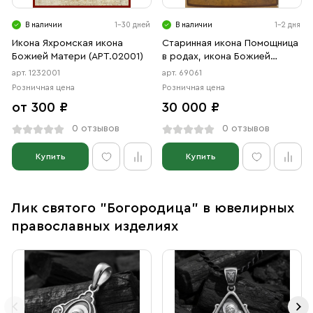
В наличии
1-30 дней
В наличии
1-2 дня
Икона Яхромская икона
Старинная икона Помощница
Божией Матери (АРТ.02001)
в родах, икона Божией
Матери, 19 век
арт. 1232001
арт. 69061
Розничная цена
Розничная цена
от 300 ₽
30 000 ₽
0 отзывов
0 отзывов
Купить
Купить
Лик святого "Богородица" в ювелирных
православных изделиях