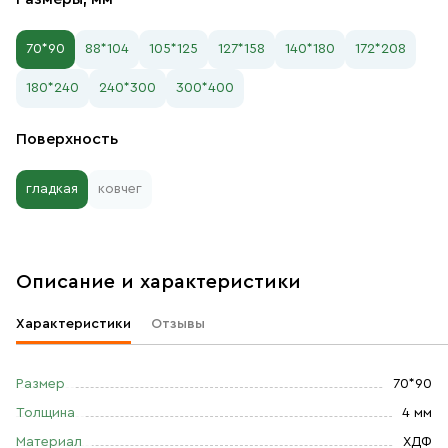
70*90
88*104
105*125
127*158
140*180
172*208
180*240
240*300
300*400
Поверхность
гладкая
ковчег
Описание и характеристики
Характеристики
Отзывы
Размер
70*90
Толщина
4 мм
Материал
ХДФ