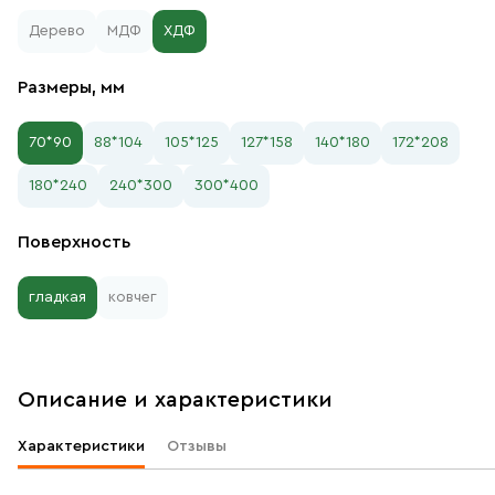
Дерево
МДФ
ХДФ
Размеры, мм
70*90
88*104
105*125
127*158
140*180
172*208
180*240
240*300
300*400
Поверхность
гладкая
ковчег
Описание и характеристики
Характеристики
Отзывы