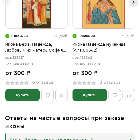
В наличии
1-30 дней
В наличии
1-30 дней
Икона Вера, Надежда,
Икона Надежда мученица
Любовь и их матерь София
(АРТ.00562)
мученицы (АРТ.00917)
арт. 123917
арт. 123562
Розничная цена
Розничная цена
от 300 ₽
от 300 ₽
0 отзывов
0 отзывов
Купить
Купить
Ответы на частые вопросы при заказе
иконы