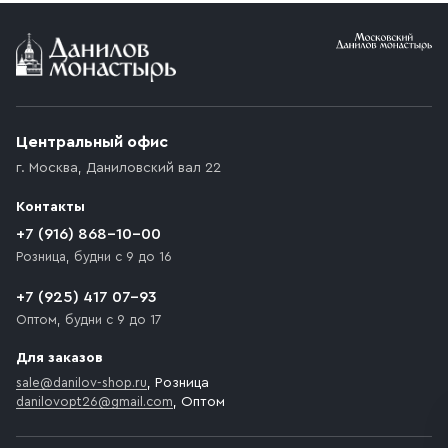
Условия доставки
Приобретённый товар доставляется до подъезда
(калитки дачи или ворот частного дома). Если
возникают препятствия для подъезда автомобиля,
Центральный офис
доставка осуществляется до ближайшего места,
г. Москва
,
Даниловский вал 22
которое максимально близко к месту запланированной
разгрузки товара и не нарушает правила дорожного
Контакты
движения. Если на территории места назначения
доставки предусмотрен платный въезд, то Покупателю
+7 (916) 868-10-00
необходимо компенсировать стоимость въезда
Розница, будни с 9 до 16
транспортного средства.
+7 (925) 417 07-93
Оптом, будни с 9 до 17
Для заказов
sale@danilov-shop.ru
, Розница
danilovopt26@gmail.com
, Оптом