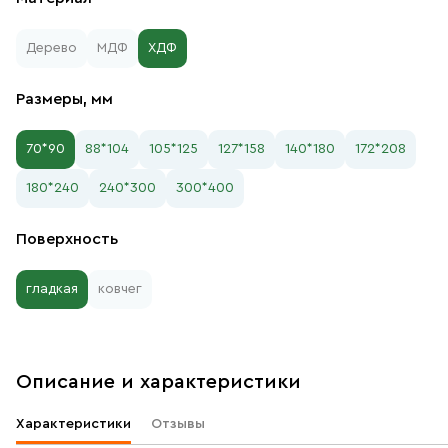
Дерево
МДФ
ХДФ
Размеры, мм
70*90
88*104
105*125
127*158
140*180
172*208
180*240
240*300
300*400
Поверхность
гладкая
ковчег
Описание и характеристики
Характеристики
Отзывы