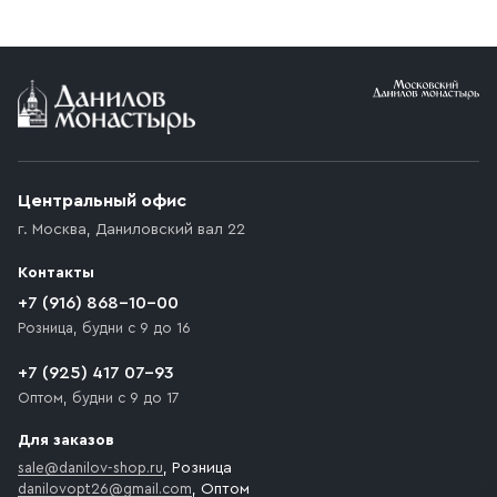
заказе от 10 000 ₽ доставка бесплатная.
Условия доставки
Приобретённый товар доставляется до подъезда
(калитки дачи или ворот частного дома). Если
возникают препятствия для подъезда автомобиля,
Центральный офис
доставка осуществляется до ближайшего места,
г. Москва
,
Даниловский вал 22
которое максимально близко к месту запланированной
разгрузки товара и не нарушает правила дорожного
Контакты
движения. Если на территории места назначения
доставки предусмотрен платный въезд, то Покупателю
+7 (916) 868-10-00
необходимо компенсировать стоимость въезда
Розница, будни с 9 до 16
транспортного средства.
+7 (925) 417 07-93
Оптом, будни с 9 до 17
Для заказов
sale@danilov-shop.ru
, Розница
danilovopt26@gmail.com
, Оптом