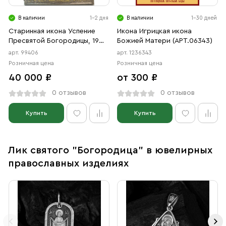
В наличии
1-2 дня
В наличии
1-30 дней
Старинная икона Успение
Икона Игрицкая икона
Пресвятой Богородицы, 19
Божией Матери (АРТ.06343)
век
арт. 99406
арт. 1236343
Розничная цена
Розничная цена
40 000 ₽
от 300 ₽
0 отзывов
0 отзывов
Купить
Купить
Лик святого "Богородица" в ювелирных
православных изделиях