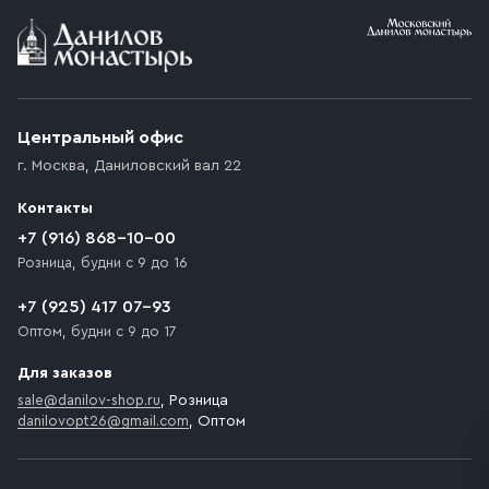
Условия доставки
Приобретённый товар доставляется до подъезда
(калитки дачи или ворот частного дома). Если
возникают препятствия для подъезда автомобиля,
Центральный офис
доставка осуществляется до ближайшего места,
г. Москва
,
Даниловский вал 22
которое максимально близко к месту запланированной
разгрузки товара и не нарушает правила дорожного
Контакты
движения. Если на территории места назначения
доставки предусмотрен платный въезд, то Покупателю
+7 (916) 868-10-00
необходимо компенсировать стоимость въезда
Розница, будни с 9 до 16
транспортного средства.
+7 (925) 417 07-93
Оптом, будни с 9 до 17
Для заказов
sale@danilov-shop.ru
, Розница
danilovopt26@gmail.com
, Оптом