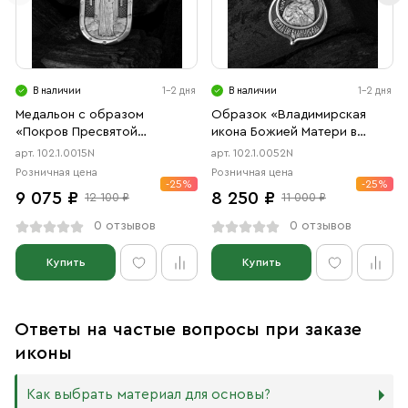
В наличии
1-2 дня
В наличии
1-2 дня
Медальон с образом
Образок «Владимирская
«Покров Пресвятой
икона Божией Матери в
Богородицы» чернение
форме цаты» чернение
арт. 102.1.0015N
арт. 102.1.0052N
Розничная цена
Розничная цена
-25%
-25%
9 075 ₽
8 250 ₽
12 100 ₽
11 000 ₽
0 отзывов
0 отзывов
Купить
Купить
Ответы на частые вопросы при заказе
иконы
Как выбрать материал для основы?