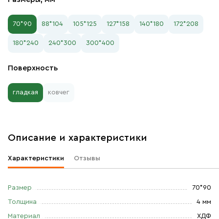
70*90
88*104
105*125
127*158
140*180
172*208
180*240
240*300
300*400
Поверхность
гладкая
ковчег
Описание и характеристики
Характеристики
Отзывы
Размер
70*90
Толщина
4 мм
Материал
ХДФ