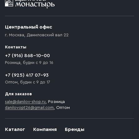
Условия доставки
Приобретённый товар доставляется до подъезда
(калитки дачи или ворот частного дома). Если
возникают препятствия для подъезда автомобиля,
Центральный офис
доставка осуществляется до ближайшего места,
г. Москва
,
Даниловский вал 22
которое максимально близко к месту запланированной
разгрузки товара и не нарушает правила дорожного
Контакты
движения. Если на территории места назначения
доставки предусмотрен платный въезд, то Покупателю
+7 (916) 868-10-00
необходимо компенсировать стоимость въезда
Розница, будни с 9 до 16
транспортного средства.
+7 (925) 417 07-93
Оптом, будни с 9 до 17
Для заказов
sale@danilov-shop.ru
, Розница
danilovopt26@gmail.com
, Оптом
Каталог
Компания
Бренды