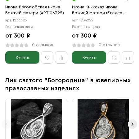
Икона Боголюбская икона
Икона Киккская икона
Божией Матери (АРТ.06325)
Божией Матери (Елеуса
Киккская, Милостивая)
арт. 1236325
арт. 1234252
(АРТ.04252)
Розничная цена
Розничная цена
от 300 ₽
от 300 ₽
0 отзывов
0 отзывов
Купить
Купить
Лик святого "Богородица" в ювелирных
православных изделиях