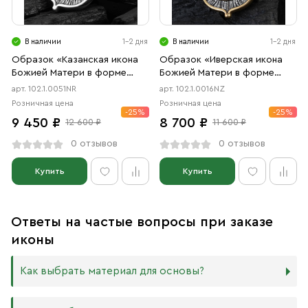
В наличии
1-2 дня
В наличии
1-2 дня
Образок «Казанская икона
Образок «Иверская икона
Божией Матери в форме
Божией Матери в форме
цаты» чернение, родий
цаты» чернение, позолота
арт. 102.1.0051NR
арт. 102.1.0016NZ
Розничная цена
Розничная цена
-25%
-25%
9 450 ₽
8 700 ₽
12 600 ₽
11 600 ₽
0 отзывов
0 отзывов
Купить
Купить
Ответы на частые вопросы при заказе
иконы
Как выбрать материал для основы?