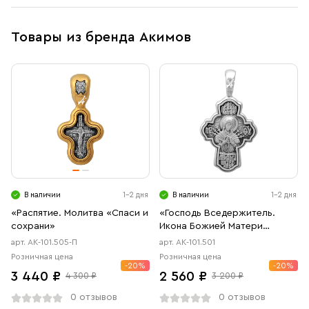
Товары из бренда Акимов
В наличии
1-2 дня
В наличии
1-2 дня
«Распятие. Молитва «Спаси и
«Господь Вседержитель.
сохрани»
Икона Божией Матери
«Семистрельная»
арт. АК-101.505-П
арт. АК-101.501
Розничная цена
Розничная цена
-20%
-20%
3 440 ₽
2 560 ₽
4 300 ₽
3 200 ₽
0 отзывов
0 отзывов