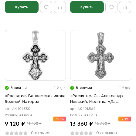
Купить
Купить
В наличии
1-2 дня
В наличии
1-2 дня
«Распятие. Валаамская икона
«Распятие. Св. Александр
Божией Матери»
Невский. Молитва «Да
воскреснет Бог»
арт. АК-101.550
арт. АК-101.562
Розничная цена
Розничная цена
-20%
-20%
9 120 ₽
13 360 ₽
11 400 ₽
16 700 ₽
0 отзывов
0 отзывов