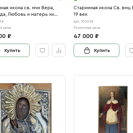
ная икона св. мчн Вера,
Старинная икона Св. вмц 
а, Любовь и матерь их
19 век
 19 век
888
арт. 100028
я цена
Розничная цена
00 ₽
47 000 ₽
Купить
Купить