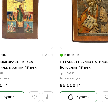
ичии
1-2 дня
В наличии
ная икона Св. вмч.
Старинная икона Св. Иоа
ина, в житии, 19 век
Богослов. 19 век
519
арт. 104723
я цена
Розничная цена
0 ₽
86 000 ₽
Купить
Купить