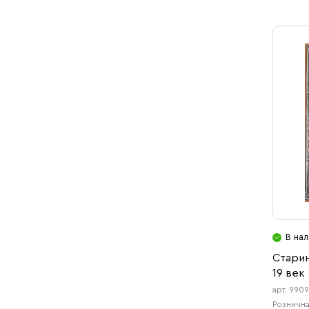
В нал
Старин
19 век
арт. 990
Рознична