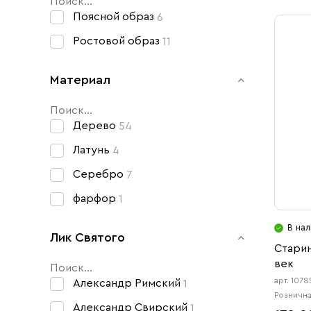
Свечи
Поясной образ
6
Ювелирные изделия
Ростовой образ
11
Материал
Дерево
54
Латунь
4
Серебро
7
фарфор
1
В нал
Лик Святого
Старин
век
арт. 107
Александр Римский
1
Рознична
Александр Свирский
1