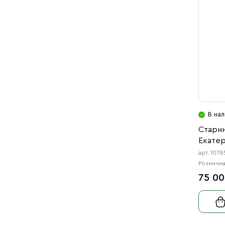
В нал
Старин
Екатер
арт. 1078
Рознична
75 00