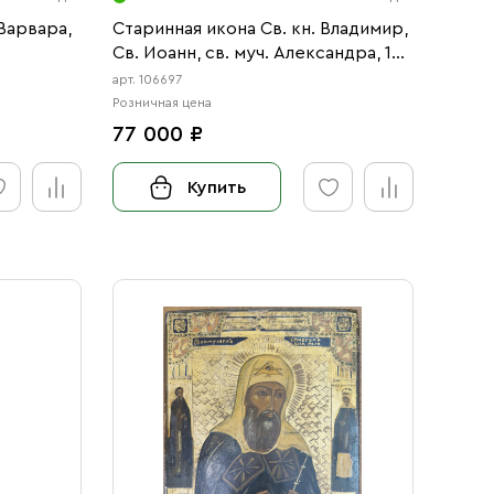
Варвара,
Старинная икона Св. кн. Владимир,
Св. Иоанн, св. муч. Александра, 19
век
арт. 106697
Розничная цена
77 000 ₽
Купить