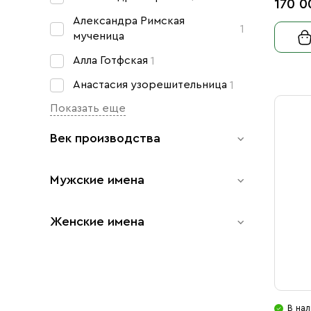
170 0
Александра Римская
1
мученица
Алла Готфская
1
Анастасия узорешительница
1
Показать еще
Век производства
Мужские имена
XIX
51
XVIII
3
Женские имена
Александр
2
XX
2
Антипа
1
Александра
1
Виктор
1
Алла
1
Владимир
3
В нал