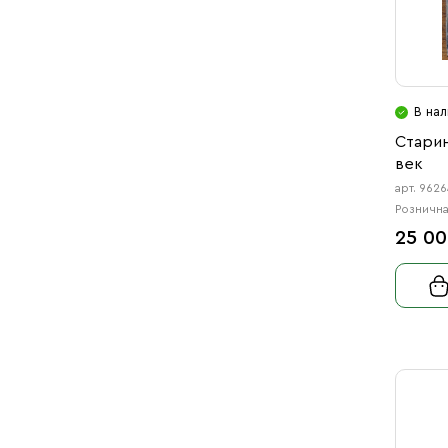
В нал
Старин
век
арт. 9626
Рознична
25 00