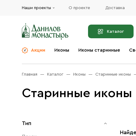
Наши проекты
О проекте
Доставка
Каталог
Акции
Иконы
Иконы старинные
Св
О компании
Благовония
Бренды
Богослужебная и
Главная
Каталог
Иконы
Старинные иконы
Церковная утварь
Доставка
Иконы
Старинные иконы
Услуги
Масло
Акции
Оплата
Православные подарки
Контакты
Тип
Разное
Найде