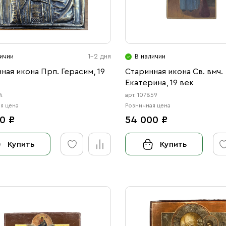
ичии
1-2 дня
В наличии
ная икона Прп. Герасим, 19
Старинная икона Св. вмч.
Екатерина, 19 век
4
арт. 107859
я цена
Розничная цена
0 ₽
54 000 ₽
Купить
Купить