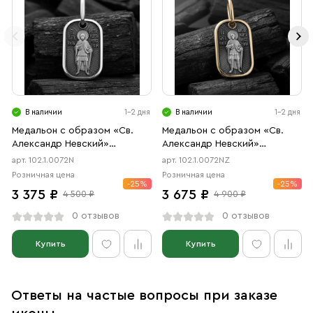
В наличии
1-2 дня
В наличии
1-2 дня
Медальон с образом «Св.
Медальон с образом «Св.
Александр Невский»
Александр Невский»
чернение
чернение, позолота
арт. 102.1.0072N
арт. 102.1.0072NZ
Розничная цена
Розничная цена
-25%
-25%
3 375 ₽
3 675 ₽
4 500 ₽
4 900 ₽
0 отзывов
0 отзывов
Купить
Купить
Ответы на частые вопросы при заказе