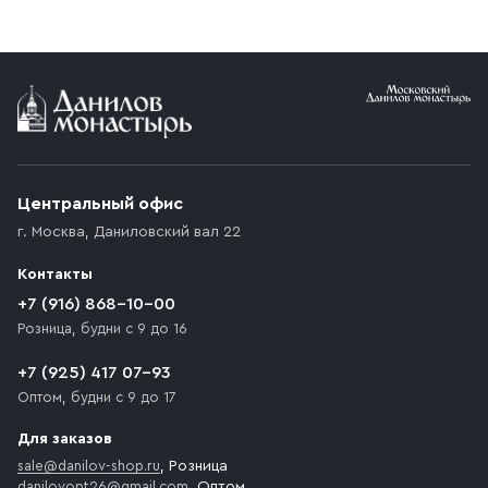
реквизитами Вашей организации.
заказе от 10 000 ₽ доставка бесплатная.
Условия доставки
Приобретённый товар доставляется до подъезда
(калитки дачи или ворот частного дома). Если
возникают препятствия для подъезда автомобиля,
Центральный офис
доставка осуществляется до ближайшего места,
г. Москва
,
Даниловский вал 22
которое максимально близко к месту запланированной
разгрузки товара и не нарушает правила дорожного
Контакты
движения. Если на территории места назначения
доставки предусмотрен платный въезд, то Покупателю
+7 (916) 868-10-00
необходимо компенсировать стоимость въезда
Розница, будни с 9 до 16
транспортного средства.
+7 (925) 417 07-93
Оптом, будни с 9 до 17
Для заказов
sale@danilov-shop.ru
, Розница
danilovopt26@gmail.com
, Оптом