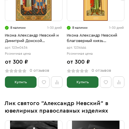
В наличии
1-30 дней
В наличии
1-30 дней
Икона Александр Невский и
Икона Александр Невский
Димитрий Донской
благоверный князь
благоверные князья
(АРТ.06444)
арт. 123м0636
арт. 1236444
(АРТ.м0636)
Розничная цена
Розничная цена
от 300 ₽
от 300 ₽
0 отзывов
0 отзывов
Купить
Купить
Лик святого "Александр Невский" в
ювелирных православных изделиях