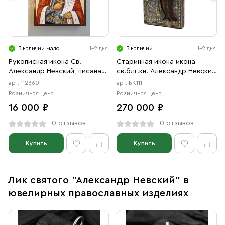
В наличии мало
1-2 дня
В наличии
1-2 дня
Рукописная икона Св.
Старинная икона икона
Александр Невский, писаная
св.блг.кн. Александр Невский
икона
18 век
арт. 112360
арт. БК111
Розничная цена
Розничная цена
16 000 ₽
270 000 ₽
0 отзывов
0 отзывов
Купить
Купить
Лик святого "Александр Невский" в
ювелирных православных изделиях