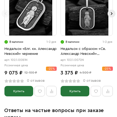
В наличии
1-2 дня
В наличии
1-2 дня
Медальон «Блг. кн. Александр
Медальон с образом «Св.
Невский» чернение
Александр Невский»
чернение
арт. 102.1.0081N
арт. 102.1.0072N
Розничная цена
Розничная цена
-25%
-25%
9 075 ₽
3 375 ₽
12 100 ₽
4 500 ₽
0 отзывов
0 отзывов
Купить
Купить
Ответы на частые вопросы при заказе