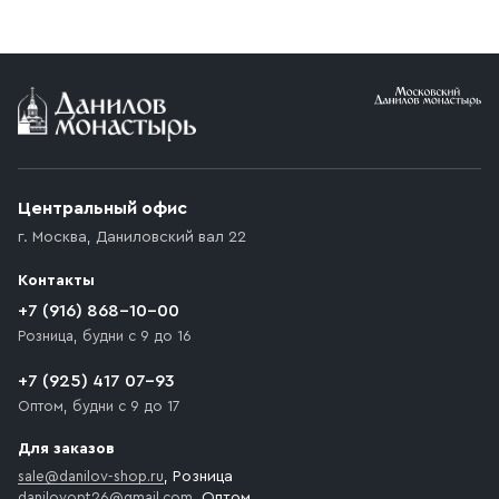
реквизитами Вашей организации.
заказе от 10 000 ₽ доставка бесплатная.
Условия доставки
Приобретённый товар доставляется до подъезда
(калитки дачи или ворот частного дома). Если
возникают препятствия для подъезда автомобиля,
Центральный офис
доставка осуществляется до ближайшего места,
г. Москва
,
Даниловский вал 22
которое максимально близко к месту запланированной
разгрузки товара и не нарушает правила дорожного
Контакты
движения. Если на территории места назначения
доставки предусмотрен платный въезд, то Покупателю
+7 (916) 868-10-00
необходимо компенсировать стоимость въезда
Розница, будни с 9 до 16
транспортного средства.
+7 (925) 417 07-93
Оптом, будни с 9 до 17
Для заказов
sale@danilov-shop.ru
, Розница
danilovopt26@gmail.com
, Оптом