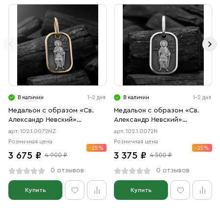
В наличии
1-2 дня
В наличии
1-2 дня
Медальон с образом «Св.
Медальон с образом «Св.
Александр Невский»
Александр Невский»
чернение, позолота
чернение
арт. 102.1.0072NZ
арт. 102.1.0072N
Розничная цена
Розничная цена
-25%
-25%
3 675 ₽
3 375 ₽
4 900 ₽
4 500 ₽
0 отзывов
0 отзывов
Купить
Купить