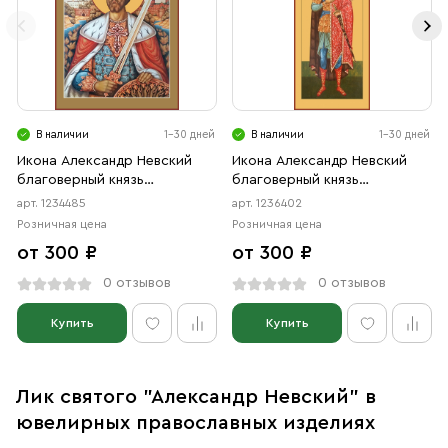
В наличии
1-30 дней
В наличии
1-30 дней
Икона Александр Невский
Икона Александр Невский
благоверный князь
благоверный князь
(АРТ.04485)
(АРТ.06402)
арт. 1234485
арт. 1236402
Розничная цена
Розничная цена
от 300 ₽
от 300 ₽
0 отзывов
0 отзывов
Купить
Купить
Лик святого "Александр Невский" в
ювелирных православных изделиях