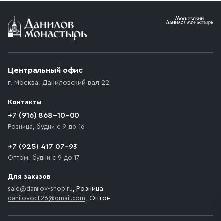
Условия доставки
Приобретённый товар доставляется до подъезда
(калитки дачи или ворот частного дома). Если
возникают препятствия для подъезда автомобиля,
Центральный офис
доставка осуществляется до ближайшего места,
г. Москва
,
Даниловский вал 22
которое максимально близко к месту запланированной
разгрузки товара и не нарушает правила дорожного
Контакты
движения. Если на территории места назначения
доставки предусмотрен платный въезд, то Покупателю
+7 (916) 868-10-00
необходимо компенсировать стоимость въезда
Розница, будни с 9 до 16
транспортного средства.
+7 (925) 417 07-93
Оптом, будни с 9 до 17
Для заказов
sale@danilov-shop.ru
, Розница
danilovopt26@gmail.com
, Оптом