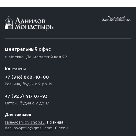
Условия доставки
Приобретённый товар доставляется до подъезда
(калитки дачи или ворот частного дома). Если
возникают препятствия для подъезда автомобиля,
Центральный офис
доставка осуществляется до ближайшего места,
г. Москва
,
Даниловский вал 22
которое максимально близко к месту запланированной
разгрузки товара и не нарушает правила дорожного
Контакты
движения. Если на территории места назначения
доставки предусмотрен платный въезд, то Покупателю
+7 (916) 868-10-00
необходимо компенсировать стоимость въезда
Розница, будни с 9 до 16
транспортного средства.
+7 (925) 417 07-93
Оптом, будни с 9 до 17
Для заказов
sale@danilov-shop.ru
, Розница
danilovopt26@gmail.com
, Оптом