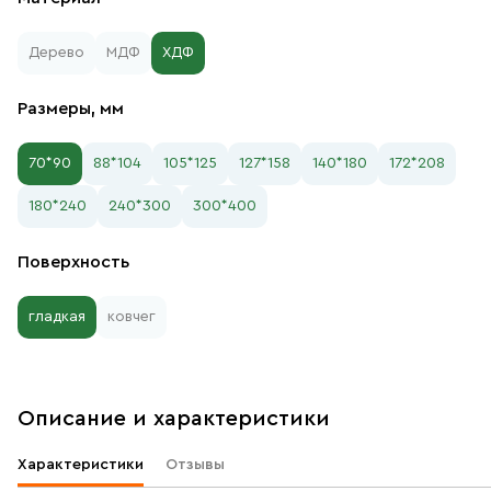
Дерево
МДФ
ХДФ
Размеры, мм
70*90
88*104
105*125
127*158
140*180
172*208
180*240
240*300
300*400
Поверхность
гладкая
ковчег
Описание и характеристики
Характеристики
Отзывы