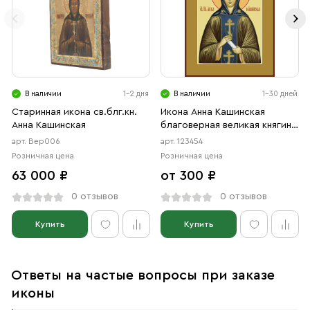
В наличии
1-2 дня
В наличии
1-30 дней
Старинная икона св.блг.кн.
Икона Анна Кашинская
Анна Кашинская
благоверная великая княгиня
(АРТ.00454)
арт. Вер006
арт. 123454
Розничная цена
Розничная цена
63 000 ₽
от 300 ₽
0 отзывов
0 отзывов
Купить
Купить
Ответы на частые вопросы при заказе
иконы