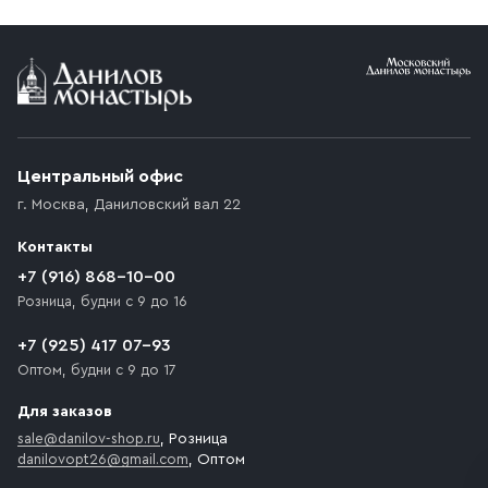
Условия доставки
Приобретённый товар доставляется до подъезда
(калитки дачи или ворот частного дома). Если
возникают препятствия для подъезда автомобиля,
Центральный офис
доставка осуществляется до ближайшего места,
г. Москва
,
Даниловский вал 22
которое максимально близко к месту запланированной
разгрузки товара и не нарушает правила дорожного
Контакты
движения. Если на территории места назначения
доставки предусмотрен платный въезд, то Покупателю
+7 (916) 868-10-00
необходимо компенсировать стоимость въезда
Розница, будни с 9 до 16
транспортного средства.
+7 (925) 417 07-93
Оптом, будни с 9 до 17
Для заказов
sale@danilov-shop.ru
, Розница
danilovopt26@gmail.com
, Оптом