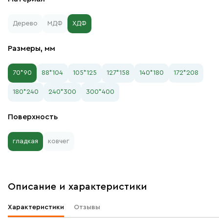
Дерево
МДФ
ХДФ
Размеры, мм
70*90
88*104
105*125
127*158
140*180
172*208
180*240
240*300
300*400
Поверхность
гладкая
ковчег
Описание и характеристики
Характеристики
Отзывы