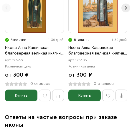
В наличии
1-30 дней
В наличии
1-30 дней
Икона Анна Кашинская
Икона Анна Кашинская
благоверная великая княгиня
благоверная великая княгиня
(АРТ.00459)
(АРТ.00405)
арт. 123459
арт. 123405
Розничная цена
Розничная цена
от 300 ₽
от 300 ₽
0 отзывов
0 отзывов
Купить
Купить
Ответы на частые вопросы при заказе
иконы