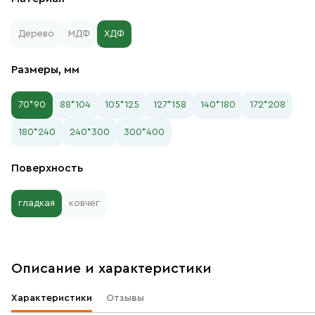
Дерево
МДФ
ХДФ
Размеры, мм
70*90
88*104
105*125
127*158
140*180
172*208
180*240
240*300
300*400
Поверхность
гладкая
ковчег
Описание и характеристики
Характеристики
Отзывы