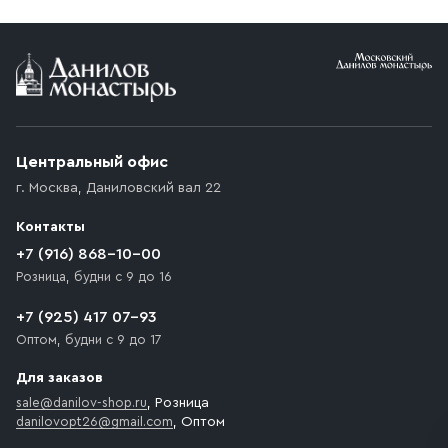
Условия доставки
Приобретённый товар доставляется до подъезда
(калитки дачи или ворот частного дома). Если
возникают препятствия для подъезда автомобиля,
Центральный офис
доставка осуществляется до ближайшего места,
г. Москва
,
Даниловский вал 22
которое максимально близко к месту запланированной
разгрузки товара и не нарушает правила дорожного
Контакты
движения. Если на территории места назначения
доставки предусмотрен платный въезд, то Покупателю
+7 (916) 868-10-00
необходимо компенсировать стоимость въезда
Розница, будни с 9 до 16
транспортного средства.
+7 (925) 417 07-93
Оптом, будни с 9 до 17
Для заказов
sale@danilov-shop.ru
, Розница
danilovopt26@gmail.com
, Оптом