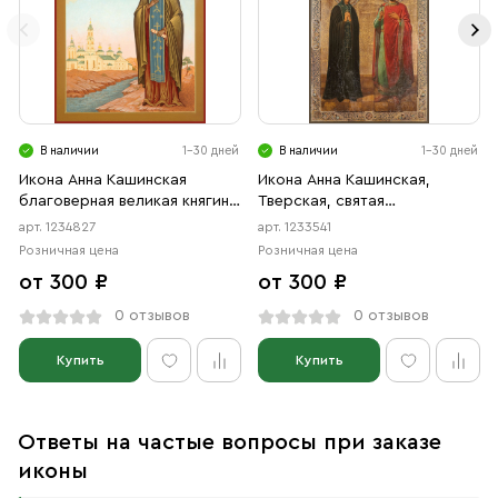
В наличии
1-30 дней
В наличии
1-30 дней
Икона Анна Кашинская
Икона Анна Кашинская,
благоверная великая княгиня
Тверская, святая
(АРТ.04827)
благоверная княгиня,
арт. 1234827
арт. 1233541
схимонахиня, и Святой
Розничная цена
Розничная цена
Благоверный Князь Михаил
от 300 ₽
от 300 ₽
Ярославич Тверской
(АРТ.03541)
0 отзывов
0 отзывов
Купить
Купить
Ответы на частые вопросы при заказе
иконы