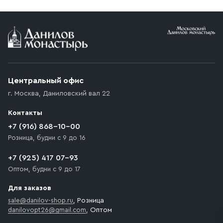
Условия доставки
Приобретённый товар доставляется до подъезда
(калитки дачи или ворот частного дома). Если
возникают препятствия для подъезда автомобиля,
Центральный офис
доставка осуществляется до ближайшего места,
г. Москва
,
Даниловский вал 22
которое максимально близко к месту запланированной
разгрузки товара и не нарушает правила дорожного
Контакты
движения. Если на территории места назначения
доставки предусмотрен платный въезд, то Покупателю
+7 (916) 868-10-00
необходимо компенсировать стоимость въезда
Розница, будни с 9 до 16
транспортного средства.
+7 (925) 417 07-93
Оптом, будни с 9 до 17
Для заказов
sale@danilov-shop.ru
, Розница
danilovopt26@gmail.com
, Оптом