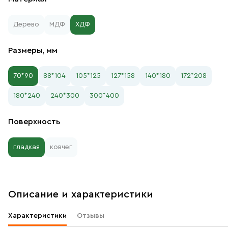
Дерево
МДФ
ХДФ
Размеры, мм
70*90
88*104
105*125
127*158
140*180
172*208
180*240
240*300
300*400
Поверхность
гладкая
ковчег
Описание и характеристики
Характеристики
Отзывы