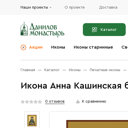
Наши проекты
О проекте
Доставка
Каталог
Акции
Иконы
Иконы старинные
Св
О компании
Благовония
Бренды
Богослужебная и
Главная
Каталог
Иконы
Печатные иконы
Церковная утварь
Доставка
Иконы
Икона Анна Кашинская б
Услуги
Масло
Акции
Оплата
0 отзывов
К сравнению
Православные подарки
Контакты
Разное