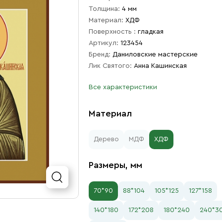
Толщина:
4 мм
Материал:
ХДФ
Поверхность :
гладкая
Артикул:
123454
Бренд:
Даниловские мастерские
Лик Святого:
Анна Кашинская
Все характеристики
Материал
Дерево
МДФ
ХДФ
Размеры, мм
70*90
88*104
105*125
127*158
140*180
172*208
180*240
240*3