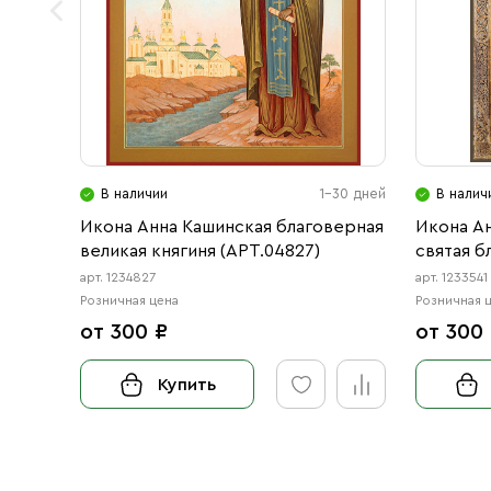
В наличии
1-30 дней
В налич
Икона Анна Кашинская благоверная
Икона Ан
великая княгиня (АРТ.04827)
святая б
схимонах
арт. 1234827
арт. 1233541
Благове
Розничная цена
Розничная 
Ярослави
от 300 ₽
от 300
Купить