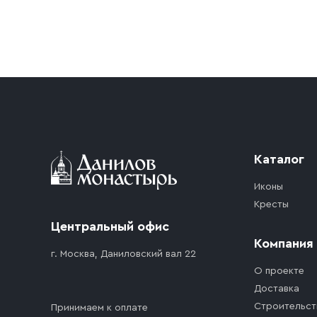
Условия доставки
Приобретённый товар доставляется до подъезд
доставка осуществляется до ближайшего мест
дорожного движения. Если на территории ме
стоимость въезда транспортного средства.
Каталог
Иконы
Кресты
Центральный офис
Компания
г. Москва, Даниловский вал 22
О проекте
Доставка
Строительст
Принимаем к оплате