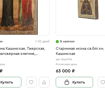
ии
1-30 дней
В наличии
на Кашинская, Тверская,
Старинная икона св.блг.кн.
лаговерная княгиня,
Кашинская
иня, и Святой
арт. Вер006
рный Князь Михаил
цена
Розничная цена
ч Тверской (АРТ.03541)
 ₽
63 000 ₽
Купить
Купить