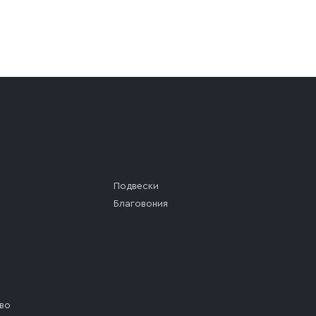
а (калитки дачи или ворот частного дома). Если возник
а, которое максимально близко к месту запланированной
ста назначения доставки предусмотрен платный въезд, 
Подвески
Благовония
во