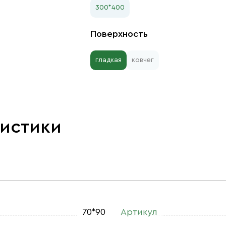
300*400
Поверхность
гладкая
ковчег
ристики
70*90
Артикул