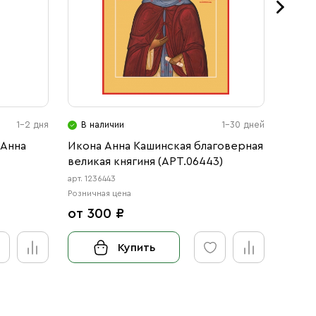
1-2 дня
В наличии
1-30 дней
В н
 Анна
Икона Анна Кашинская благоверная
Икона
великая княгиня (АРТ.06443)
велик
арт. 1236443
арт. 123
Розничная цена
Розничн
от 300 ₽
от 3
Купить