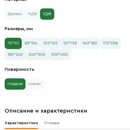
Дерево
МДФ
ХДФ
Размеры, мм
70*90
88*104
105*125
127*158
140*180
172*208
180*240
240*300
300*400
Поверхность
гладкая
ковчег
Описание и характеристики
Характеристики
Отзывы