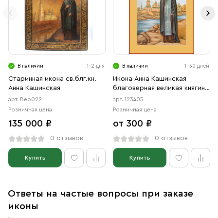
В наличии
1-2 дня
В наличии
1-30 дней
Старинная икона св.блг.кн.
Икона Анна Кашинская
Анна Кашинская
благоверная великая княгиня
(АРТ.00405)
арт. Вер022
арт. 123405
Розничная цена
Розничная цена
135 000 ₽
от 300 ₽
0 отзывов
0 отзывов
Купить
Купить
Ответы на частые вопросы при заказе
иконы