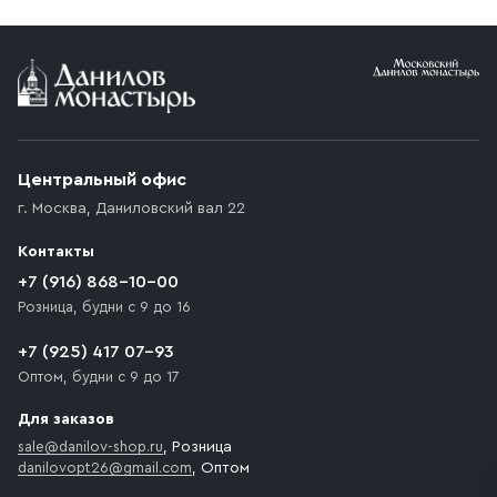
Условия доставки
Приобретённый товар доставляется до подъезда
(калитки дачи или ворот частного дома). Если
возникают препятствия для подъезда автомобиля,
Центральный офис
доставка осуществляется до ближайшего места,
г. Москва
,
Даниловский вал 22
которое максимально близко к месту запланированной
разгрузки товара и не нарушает правила дорожного
Контакты
движения. Если на территории места назначения
доставки предусмотрен платный въезд, то Покупателю
+7 (916) 868-10-00
необходимо компенсировать стоимость въезда
Розница, будни с 9 до 16
транспортного средства.
+7 (925) 417 07-93
Оптом, будни с 9 до 17
Для заказов
sale@danilov-shop.ru
, Розница
danilovopt26@gmail.com
, Оптом