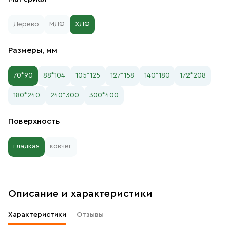
Дерево
МДФ
ХДФ
Размеры, мм
70*90
88*104
105*125
127*158
140*180
172*208
180*240
240*300
300*400
Поверхность
гладкая
ковчег
Описание и характеристики
Характеристики
Отзывы