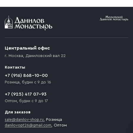
Условия доставки
Приобретённый товар доставляется до подъезда
(калитки дачи или ворот частного дома). Если
возникают препятствия для подъезда автомобиля,
Центральный офис
доставка осуществляется до ближайшего места,
г. Москва
,
Даниловский вал 22
которое максимально близко к месту запланированной
разгрузки товара и не нарушает правила дорожного
Контакты
движения. Если на территории места назначения
доставки предусмотрен платный въезд, то Покупателю
+7 (916) 868-10-00
необходимо компенсировать стоимость въезда
Розница, будни с 9 до 16
транспортного средства.
+7 (925) 417 07-93
Оптом, будни с 9 до 17
Для заказов
sale@danilov-shop.ru
, Розница
danilovopt26@gmail.com
, Оптом