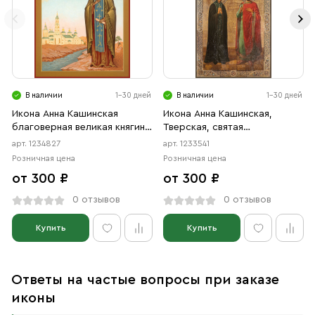
В наличии
1-30 дней
В наличии
1-30 дней
Икона Анна Кашинская
Икона Анна Кашинская,
благоверная великая княгиня
Тверская, святая
(АРТ.04827)
благоверная княгиня,
арт. 1234827
арт. 1233541
схимонахиня, и Святой
Розничная цена
Розничная цена
Благоверный Князь Михаил
от 300 ₽
от 300 ₽
Ярославич Тверской
(АРТ.03541)
0 отзывов
0 отзывов
Купить
Купить
Ответы на частые вопросы при заказе
иконы