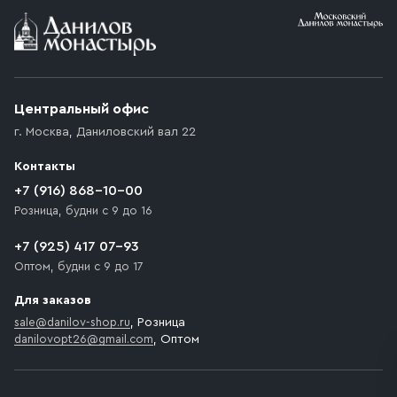
Условия доставки
Приобретённый товар доставляется до подъезда
(калитки дачи или ворот частного дома). Если
возникают препятствия для подъезда автомобиля,
Центральный офис
доставка осуществляется до ближайшего места,
г. Москва
,
Даниловский вал 22
которое максимально близко к месту запланированной
разгрузки товара и не нарушает правила дорожного
Контакты
движения. Если на территории места назначения
доставки предусмотрен платный въезд, то Покупателю
+7 (916) 868-10-00
необходимо компенсировать стоимость въезда
Розница, будни с 9 до 16
транспортного средства.
+7 (925) 417 07-93
Оптом, будни с 9 до 17
Для заказов
sale@danilov-shop.ru
, Розница
danilovopt26@gmail.com
, Оптом