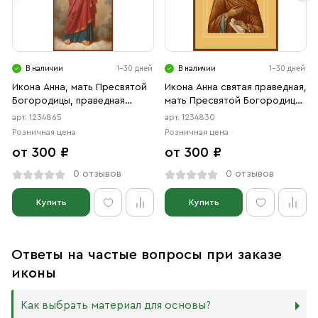
В наличии
1-30 дней
В наличии
1-30 дней
Икона Анна, мать Пресвятой
Икона Анна святая праведная,
Богородицы, праведная
мать Пресвятой Богородицы
(АРТ.04865)
(АРТ.04830)
арт. 1234865
арт. 1234830
Розничная цена
Розничная цена
от 300 ₽
от 300 ₽
0 отзывов
0 отзывов
Купить
Купить
Ответы на частые вопросы при заказе
иконы
Как выбрать материал для основы?