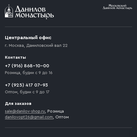
Условия доставки
Приобретённый товар доставляется до подъезда
(калитки дачи или ворот частного дома). Если
возникают препятствия для подъезда автомобиля,
Центральный офис
доставка осуществляется до ближайшего места,
г. Москва
,
Даниловский вал 22
которое максимально близко к месту запланированной
разгрузки товара и не нарушает правила дорожного
Контакты
движения. Если на территории места назначения
доставки предусмотрен платный въезд, то Покупателю
+7 (916) 868-10-00
необходимо компенсировать стоимость въезда
Розница, будни с 9 до 16
транспортного средства.
+7 (925) 417 07-93
Оптом, будни с 9 до 17
Для заказов
sale@danilov-shop.ru
, Розница
danilovopt26@gmail.com
, Оптом