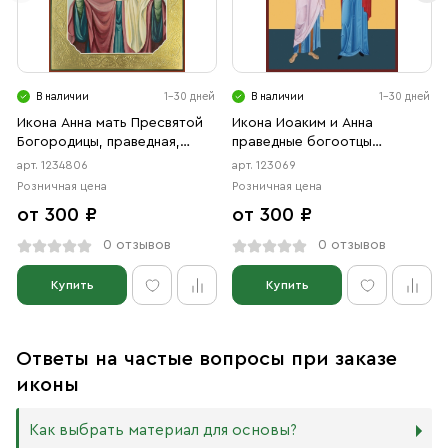
В наличии
1-30 дней
В наличии
1-30 дней
Икона Анна мать Пресвятой
Икона Иоаким и Анна
Богородицы, праведная,
праведные богоотцы
икона (АРТ.04806)
(АРТ.00069)
арт. 1234806
арт. 123069
Розничная цена
Розничная цена
от 300 ₽
от 300 ₽
0 отзывов
0 отзывов
Купить
Купить
Ответы на частые вопросы при заказе
иконы
Как выбрать материал для основы?