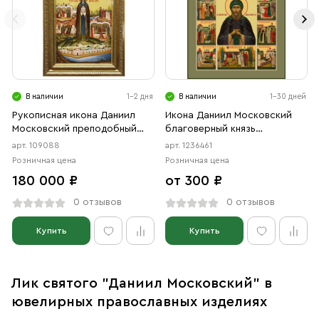
В наличии
1-2 дня
В наличии
1-30 дней
Рукописная икона Даниил
Икона Даниил Московский
Московский преподобный
благоверный князь
Князь, писаная икона с
(АРТ.06461)
арт. 109088
арт. 1236461
киотом
Розничная цена
Розничная цена
180 000 ₽
от 300 ₽
0 отзывов
0 отзывов
Купить
Купить
Лик святого "Даниил Московский" в
ювелирных православных изделиях