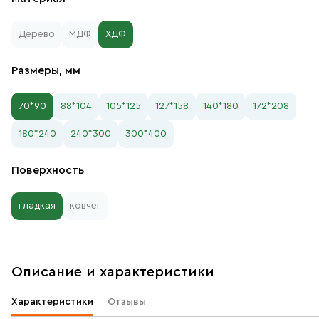
Дерево
МДФ
ХДФ
Размеры, мм
70*90
88*104
105*125
127*158
140*180
172*208
180*240
240*300
300*400
Поверхность
гладкая
ковчег
Описание и характеристики
Характеристики
Отзывы