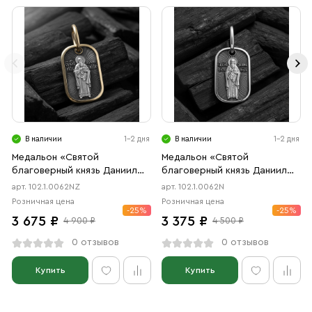
В наличии
1-2 дня
В наличии
1-2 дня
Медальон «Святой
Медальон «Святой
благоверный князь Даниил
благоверный князь Даниил
Московский» чернение,
Московский» чернение
арт. 102.1.0062NZ
арт. 102.1.0062N
позолота
Розничная цена
Розничная цена
-25%
-25%
3 675 ₽
3 375 ₽
4 900 ₽
4 500 ₽
0 отзывов
0 отзывов
Купить
Купить