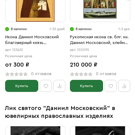
В наличии
1-30 дней
В наличии
1-2 дня
Икона Даниил Московский
Рукописная икона св. блг. кн.
благоверный князь
Даниил Московский, клеймы
(АРТ.00412)
с житием
арт. 123412
арт. 103295
Розничная цена
Розничная цена
от 300 ₽
210 000 ₽
0 отзывов
0 отзывов
Купить
Купить
Лик святого "Даниил Московский" в
ювелирных православных изделиях