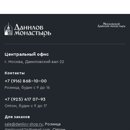
реквизитами Вашей организации.
заказе от 10 000 ₽ доставка бесплатная.
Условия доставки
Приобретённый товар доставляется до подъезда
(калитки дачи или ворот частного дома). Если
возникают препятствия для подъезда автомобиля,
Центральный офис
доставка осуществляется до ближайшего места,
г. Москва
,
Даниловский вал 22
которое максимально близко к месту запланированной
разгрузки товара и не нарушает правила дорожного
Контакты
движения. Если на территории места назначения
доставки предусмотрен платный въезд, то Покупателю
+7 (916) 868-10-00
необходимо компенсировать стоимость въезда
Розница, будни с 9 до 16
транспортного средства.
+7 (925) 417 07-93
Оптом, будни с 9 до 17
Для заказов
sale@danilov-shop.ru
, Розница
danilovopt26@gmail.com
, Оптом