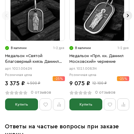
В наличии
1-2 дня
В наличии
1-2 дня
Медальон «Святой
Медальон «Прп. кн. Даниил
благоверный князь Даниил
Московский» чернение
Московский» чернение
арт. 102.1.0062N
арт. 102.1.0083N
Розничная цена
Розничная цена
-25%
-25%
3 375 ₽
9 075 ₽
4 500 ₽
12 100 ₽
0 отзывов
0 отзывов
Купить
Купить
Ответы на частые вопросы при заказе