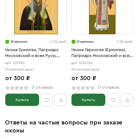
В наличии
1-30 дней
В наличии
1-30 дней
Икона Ермоген, Патриарх
Икона Гермоген (Ермоген),
Московский и всея Руси,
Патриарх Московский и всея
святитель (АРТ.00985)
Руси, священномученик
арт. 123985
арт. 1236760
(АРТ.06760)
Розничная цена
Розничная цена
от 300 ₽
от 300 ₽
0 отзывов
0 отзывов
Купить
Купить
Ответы на частые вопросы при заказе
иконы