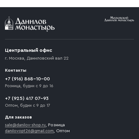
Условия доставки
Приобретённый товар доставляется до подъезда
(калитки дачи или ворот частного дома). Если
возникают препятствия для подъезда автомобиля,
Центральный офис
доставка осуществляется до ближайшего места,
г. Москва
,
Даниловский вал 22
которое максимально близко к месту запланированной
разгрузки товара и не нарушает правила дорожного
Контакты
движения. Если на территории места назначения
доставки предусмотрен платный въезд, то Покупателю
+7 (916) 868-10-00
необходимо компенсировать стоимость въезда
Розница, будни с 9 до 16
транспортного средства.
+7 (925) 417 07-93
Оптом, будни с 9 до 17
Для заказов
sale@danilov-shop.ru
, Розница
danilovopt26@gmail.com
, Оптом