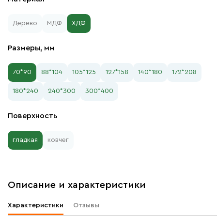
Дерево
МДФ
ХДФ
Размеры, мм
70*90
88*104
105*125
127*158
140*180
172*208
180*240
240*300
300*400
Поверхность
гладкая
ковчег
Описание и характеристики
Характеристики
Отзывы