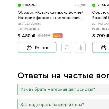
В наличии
1-2 дня
В налич
Образок «Казанская икона Божией
Образок
Матери в форме цаты» чернение,
Божией 
родий
чернение
арт. 102.1.0051NR
арт. 102.1.
Розничная цена
Розничная 
9 450 ₽
8 700 
12 600 ₽
-25%
Купить
Ответы на частые во
Как выбрать материал для основы?
Мы изготавливаем иконы на трёх разных видах
Как подобрать размер иконы?