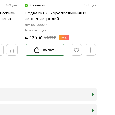
1-2 дня
В наличии
1-2 дня
В н
 Божией
Подвеска «Скоропослушница»
Обра
рнение
чернение, родий
в фор
арт. 102.1.0053NR
арт. 102
Розничная цена
Розничн
4 125 ₽
8 25
5 500 ₽
-25%
Купить