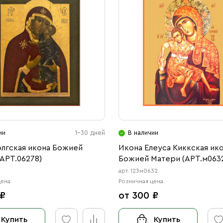
ии
1-30 дней
В наличии
олгская икона Божией
Икона Елеуса Киккская ик
АРТ.06278)
Божией Матери (АРТ.м063
8
арт. 123м0632
цена
Розничная цена
 ₽
от 300 ₽
Купить
Купить