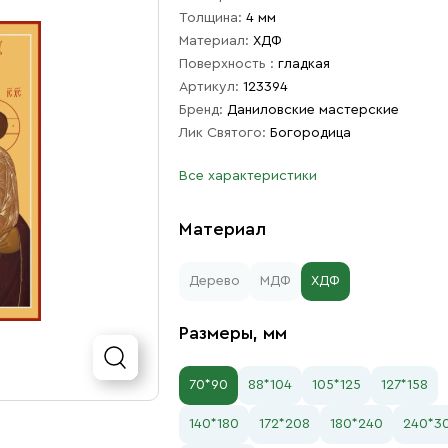
Толщина:
4 мм
Материал:
ХДФ
Поверхность :
гладкая
Артикул:
123394
Бренд:
Даниловские мастерские
Лик Святого:
Богородица
Все характеристики
Материал
Дерево
МДФ
ХДФ
Размеры, мм
70*90
88*104
105*125
127*158
140*180
172*208
180*240
240*3