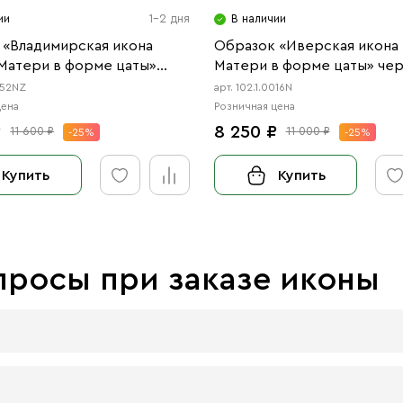
ии
1-2 дня
В наличии
 «Владимирская икона
Образок «Иверская икона
Матери в форме цаты»
Матери в форме цаты» че
, позолота
0052NZ
арт. 102.1.0016N
цена
Розничная цена
₽
8 250 ₽
11 600 ₽
11 000 ₽
-25%
-25%
Купить
Купить
просы при заказе иконы
 досок: