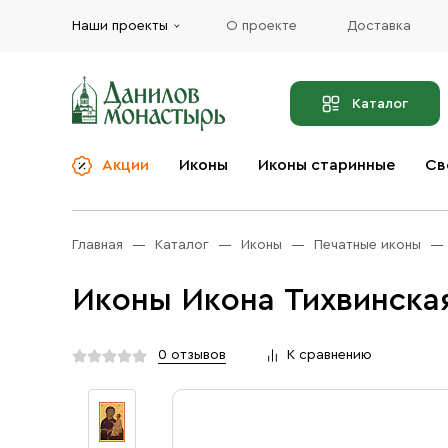
Наши проекты
О проекте
Доставка
Каталог
Акции
Иконы
Иконы старинные
Св
О компании
Благовония
Бренды
Богослужебная и
Главная
Каталог
Иконы
Печатные иконы
Церковная утварь
Доставка
Иконы
Иконы Икона Тихвинска
Услуги
Масло
Акции
Оплата
0 отзывов
К сравнению
Православные подарки
Контакты
Разное