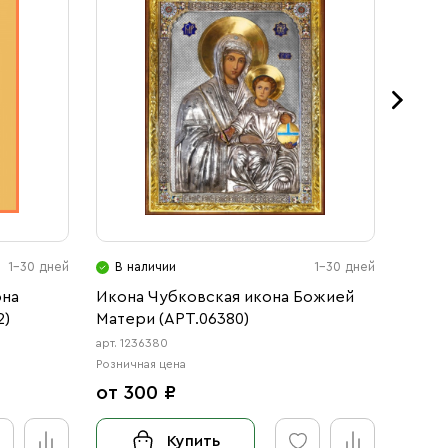
1-30 дней
В наличии
1-30 дней
В н
она
Икона Чубковская икона Божией
Икона
2)
Матери (АРТ.06380)
Божие
арт. 1236380
арт. 123
Розничная цена
Розничн
от 300 ₽
от 3
Купить