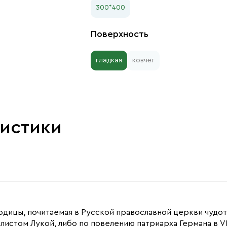
300*400
Поверхность
гладкая
ковчег
ристики
одицы, почитаемая в Русской православной церкви чудо
листом Лукой, либо по повелению патриарха Германа в V