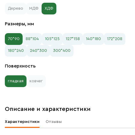
Дерево
МДФ
ХДФ
Размеры, мм
70*90
88*104
105*125
127*158
140*180
172*208
180*240
240*300
300*400
Поверхность
гладкая
ковчег
Описание и характеристики
Характеристики
Отзывы