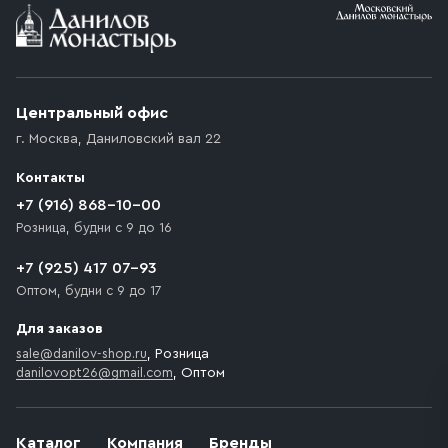
Условия доставки
Приобретённый товар доставляется до подъезда
(калитки дачи или ворот частного дома). Если
возникают препятствия для подъезда автомобиля,
Центральный офис
доставка осуществляется до ближайшего места,
г. Москва
,
Даниловский вал 22
которое максимально близко к месту запланированной
разгрузки товара и не нарушает правила дорожного
Контакты
движения. Если на территории места назначения
доставки предусмотрен платный въезд, то Покупателю
+7 (916) 868-10-00
необходимо компенсировать стоимость въезда
Розница, будни с 9 до 16
транспортного средства.
+7 (925) 417 07-93
Оптом, будни с 9 до 17
Для заказов
sale@danilov-shop.ru
, Розница
danilovopt26@gmail.com
, Оптом
Каталог
Компания
Бренды