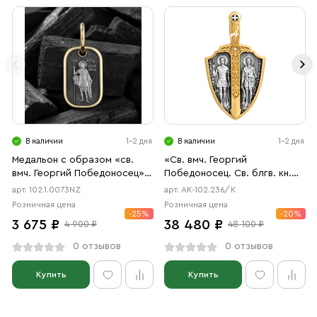
В наличии
1-2 дня
В наличии
1-2 дня
Медальон с образом «св.
«Св. вмч. Георгий
вмч. Георгий Победоносец»
Победоносец. Св. блгв. кн.
чернение, позолота
Александр Невский.
арт. 102.1.0073NZ
арт. АК-102.236/К
Архангел Михаил»
Розничная цена
Розничная цена
-25%
-20%
3 675 ₽
38 480 ₽
4 900 ₽
48 100 ₽
0 отзывов
0 отзывов
Купить
Купить