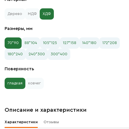
Дерево
МДФ
ХДФ
Размеры, мм
70*90
88*104
105*125
127*158
140*180
172*208
180*240
240*300
300*400
Поверхность
гладкая
ковчег
Описание и характеристики
Характеристики
Отзывы