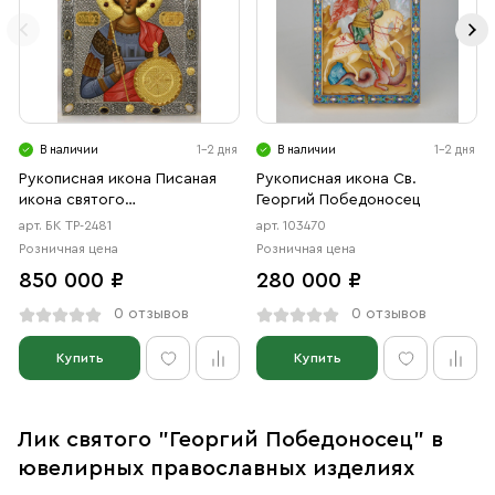
В наличии
1-2 дня
В наличии
1-2 дня
Рукописная икона Писаная
Рукописная икона Св.
икона святого
Георгий Победоносец
великомученика Георгия
арт. БК ТР-2481
арт. 103470
Победоносца
Розничная цена
Розничная цена
850 000 ₽
280 000 ₽
0 отзывов
0 отзывов
Купить
Купить
Лик святого "Георгий Победоносец" в
ювелирных православных изделиях