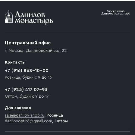
Условия доставки
Приобретённый товар доставляется до подъезда
(калитки дачи или ворот частного дома). Если
возникают препятствия для подъезда автомобиля,
Центральный офис
доставка осуществляется до ближайшего места,
г. Москва
,
Даниловский вал 22
которое максимально близко к месту запланированной
разгрузки товара и не нарушает правила дорожного
Контакты
движения. Если на территории места назначения
доставки предусмотрен платный въезд, то Покупателю
+7 (916) 868-10-00
необходимо компенсировать стоимость въезда
Розница, будни с 9 до 16
транспортного средства.
+7 (925) 417 07-93
Оптом, будни с 9 до 17
Для заказов
sale@danilov-shop.ru
, Розница
danilovopt26@gmail.com
, Оптом