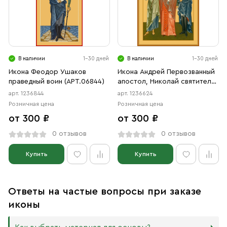
В наличии
1-30 дней
В наличии
1-30 дней
Икона Феодор Ушаков
Икона Андрей Первозванный
праведный воин (АРТ.06844)
апостол, Николай святитель,
Феодор Ушаков праведный
арт. 1236844
арт. 1236624
(АРТ.06624)
Розничная цена
Розничная цена
от 300 ₽
от 300 ₽
0 отзывов
0 отзывов
Купить
Купить
Ответы на частые вопросы при заказе
иконы