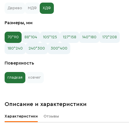
Дерево
МДФ
ХДФ
Размеры, мм
70*90
88*104
105*125
127*158
140*180
172*208
180*240
240*300
300*400
Поверхность
гладкая
ковчег
Описание и характеристики
Характеристики
Отзывы