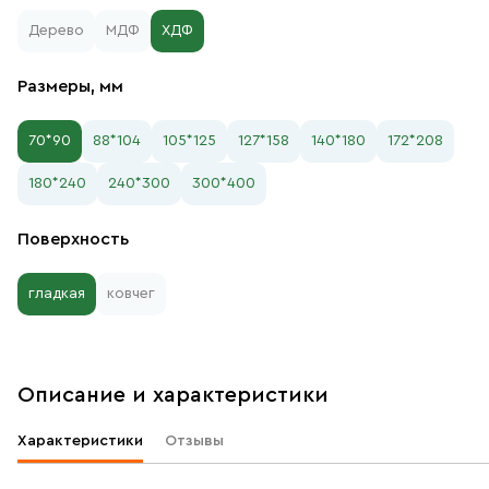
Дерево
МДФ
ХДФ
Размеры, мм
70*90
88*104
105*125
127*158
140*180
172*208
180*240
240*300
300*400
Поверхность
гладкая
ковчег
Описание и характеристики
Характеристики
Отзывы