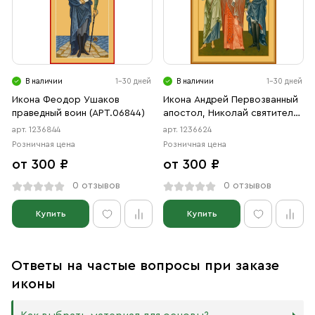
В наличии
1-30 дней
В наличии
1-30 дней
Икона Феодор Ушаков
Икона Андрей Первозванный
праведный воин (АРТ.06844)
апостол, Николай святитель,
Феодор Ушаков праведный
арт. 1236844
арт. 1236624
(АРТ.06624)
Розничная цена
Розничная цена
от 300 ₽
от 300 ₽
0 отзывов
0 отзывов
Купить
Купить
Ответы на частые вопросы при заказе
иконы