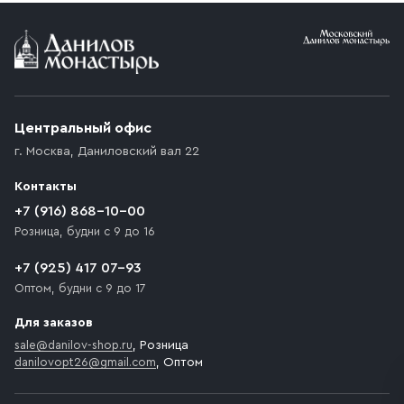
Условия доставки
Приобретённый товар доставляется до подъезда
(калитки дачи или ворот частного дома). Если
возникают препятствия для подъезда автомобиля,
Центральный офис
доставка осуществляется до ближайшего места,
г. Москва
,
Даниловский вал 22
которое максимально близко к месту запланированной
разгрузки товара и не нарушает правила дорожного
Контакты
движения. Если на территории места назначения
доставки предусмотрен платный въезд, то Покупателю
+7 (916) 868-10-00
необходимо компенсировать стоимость въезда
Розница, будни с 9 до 16
транспортного средства.
+7 (925) 417 07-93
Оптом, будни с 9 до 17
Для заказов
sale@danilov-shop.ru
, Розница
danilovopt26@gmail.com
, Оптом