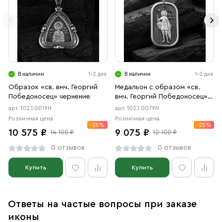
В наличии
1-2 дня
В наличии
1-2 дня
Образок «св. вмч. Георгий
Медальон с образом «св.
Победоносец» чернение
вмч. Георгий Победоносец»
чернение
арт. 102.1.0019N
арт. 102.1.0079N
Розничная цена
Розничная цена
-25%
-25%
10 575 ₽
9 075 ₽
14 100 ₽
12 100 ₽
0 отзывов
0 отзывов
Купить
Купить
Ответы на частые вопросы при заказе
иконы