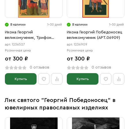
В наличии
1-30 дней
В наличии
1-30 дней
Икона Георгий
Икона Георгий Победоносец
великомученик, Трифон
великомученик (АРТ.06909)
мученик, Иоанн Воин мученик
арт. 1236527
арт. 1236909
(АРТ.06527)
Розничная цена
Розничная цена
от 300 ₽
от 300 ₽
0 отзывов
0 отзывов
Купить
Купить
Лик святого "Георгий Победоносец" в
ювелирных православных изделиях