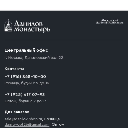
заказе от 10 000 ₽ доставка бесплатная.
Условия доставки
Приобретённый товар доставляется до подъезда
(калитки дачи или ворот частного дома). Если
возникают препятствия для подъезда автомобиля,
Центральный офис
доставка осуществляется до ближайшего места,
г. Москва
,
Даниловский вал 22
которое максимально близко к месту запланированной
разгрузки товара и не нарушает правила дорожного
Контакты
движения. Если на территории места назначения
доставки предусмотрен платный въезд, то Покупателю
+7 (916) 868-10-00
необходимо компенсировать стоимость въезда
Розница, будни с 9 до 16
транспортного средства.
+7 (925) 417 07-93
Оптом, будни с 9 до 17
Для заказов
sale@danilov-shop.ru
, Розница
danilovopt26@gmail.com
, Оптом