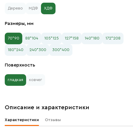
Дерево
МДФ
ХДФ
Размеры, мм
70*90
88*104
105*125
127*158
140*180
172*208
180*240
240*300
300*400
Поверхность
гладкая
ковчег
Описание и характеристики
Характеристики
Отзывы