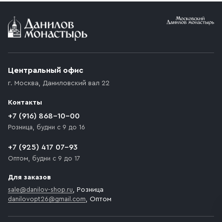
Условия доставки
Приобретённый товар доставляется до подъезда
(калитки дачи или ворот частного дома). Если
возникают препятствия для подъезда автомобиля,
Центральный офис
доставка осуществляется до ближайшего места,
г. Москва
,
Даниловский вал 22
которое максимально близко к месту запланированной
разгрузки товара и не нарушает правила дорожного
Контакты
движения. Если на территории места назначения
доставки предусмотрен платный въезд, то Покупателю
+7 (916) 868-10-00
необходимо компенсировать стоимость въезда
Розница, будни с 9 до 16
транспортного средства.
+7 (925) 417 07-93
Оптом, будни с 9 до 17
Для заказов
sale@danilov-shop.ru
, Розница
danilovopt26@gmail.com
, Оптом