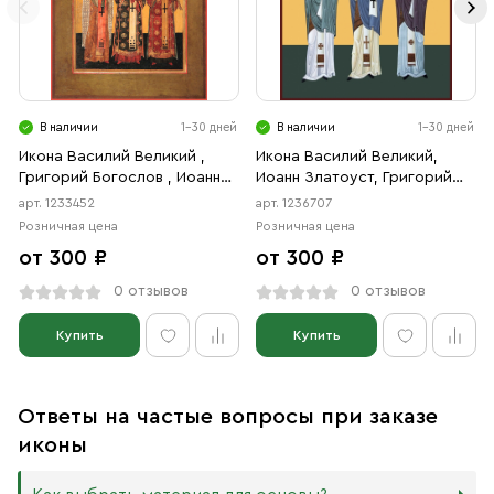
В наличии
1-30 дней
В наличии
1-30 дней
Икона Василий Великий ,
Икона Василий Великий,
Григорий Богослов , Иоанн
Иоанн Златоуст, Григорий
Златоуст святители
Богослов, святители
арт. 1233452
арт. 1236707
(АРТ.03452)
(АРТ.06707)
Розничная цена
Розничная цена
от 300 ₽
от 300 ₽
0 отзывов
0 отзывов
Купить
Купить
Ответы на частые вопросы при заказе
иконы