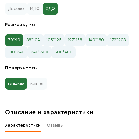
Дерево
МДФ
ХДФ
Размеры, мм
70*90
88*104
105*125
127*158
140*180
172*208
180*240
240*300
300*400
Поверхность
гладкая
ковчег
Описание и характеристики
Характеристики
Отзывы