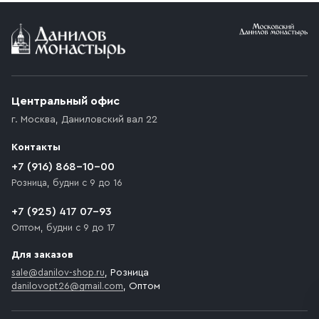
Условия доставки
Приобретённый товар доставляется до подъезда
(калитки дачи или ворот частного дома). Если
возникают препятствия для подъезда автомобиля,
Центральный офис
доставка осуществляется до ближайшего места,
г. Москва
,
Даниловский вал 22
которое максимально близко к месту запланированной
разгрузки товара и не нарушает правила дорожного
Контакты
движения. Если на территории места назначения
доставки предусмотрен платный въезд, то Покупателю
+7 (916) 868-10-00
необходимо компенсировать стоимость въезда
Розница, будни с 9 до 16
транспортного средства.
+7 (925) 417 07-93
Оптом, будни с 9 до 17
Для заказов
sale@danilov-shop.ru
, Розница
danilovopt26@gmail.com
, Оптом