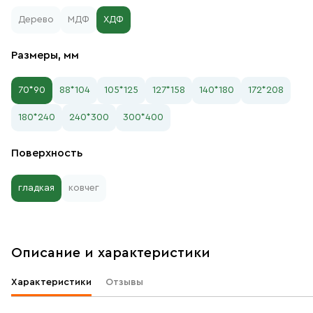
Дерево
МДФ
ХДФ
Размеры, мм
70*90
88*104
105*125
127*158
140*180
172*208
180*240
240*300
300*400
Поверхность
гладкая
ковчег
Описание и характеристики
Характеристики
Отзывы