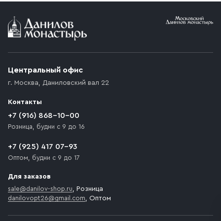
Условия доставки
Приобретённый товар доставляется до подъезда
(калитки дачи или ворот частного дома). Если
возникают препятствия для подъезда автомобиля,
Центральный офис
доставка осуществляется до ближайшего места,
г. Москва
,
Даниловский вал 22
которое максимально близко к месту запланированной
разгрузки товара и не нарушает правила дорожного
Контакты
движения. Если на территории места назначения
доставки предусмотрен платный въезд, то Покупателю
+7 (916) 868-10-00
необходимо компенсировать стоимость въезда
Розница, будни с 9 до 16
транспортного средства.
+7 (925) 417 07-93
Оптом, будни с 9 до 17
Для заказов
sale@danilov-shop.ru
, Розница
danilovopt26@gmail.com
, Оптом